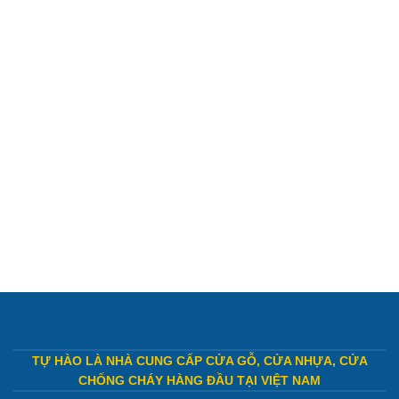
TỰ HÀO LÀ NHÀ CUNG CẤP CỬA GỖ, CỬA NHỰA, CỬA
CHỐNG CHÁY HÀNG ĐẦU TẠI VIỆT NAM