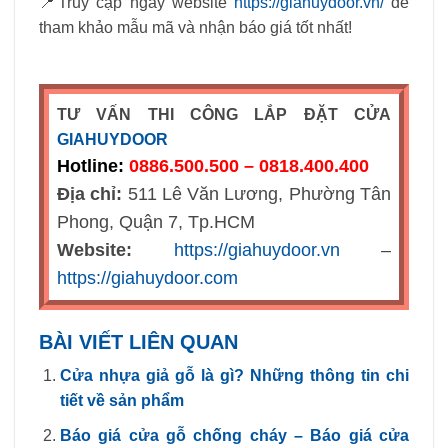
📍Truy cập ngay website
https://giahuydoor.vn/
để
tham khảo mẫu mã và nhận báo giá tốt nhất!
TƯ VẤN THI CÔNG LẮP ĐẶT CỬA
GIAHUYDOOR
Hotline:
0886.500.500 – 0818.400.400
Địa chỉ:
511 Lê Văn Lương, Phường Tân
Phong, Quận 7, Tp.HCM
Website:
https://giahuydoor.vn
–
https://giahuydoor.com
BÀI VIẾT LIÊN QUAN
Cửa nhựa giả gỗ là gì? Những thông tin chi
tiết về sản phẩm
Báo giá cửa gỗ chống cháy – Báo giá cửa