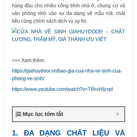
hàng đầu cho nhiều công trình nhà ở, chung cư và
văn phòng nhờ vào sự đa dạng về mẫu mã, chất
liệu cùng chính sách dịch vụ uy tín.
>>> Xem thêm:
https://giahuydoor.vn/bao-gia-cua-nha-ve-sinh-cua-
phong-ve-sinh/
https://www.youtube.com/watch?v=T6hvHIjcrpI
Mục lục tóm tắt
1. ĐA DẠNG CHẤT LIỆU VÀ