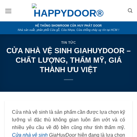
Skip
to
content
HỆ THỐNG SHOWROOM CỬA HUY PHÁT DOOR
Nhà sản xuất, phân phối Cửa gỗ, Cửa Nhựa, Cửa chống cháy uy tín tại HCM !
TIN TỨC
CỬA NHÀ VỆ SINH GIAHUYDOOR –
CHẤT LƯỢNG, THẨM MỸ, GIÁ
THÀNH ƯU VIỆT
Cửa nhà vệ sinh là sản phẩm cần được lựa chọn kỹ
lưỡng vì đặc thù không gian luôn ẩm ướt và có
nhiều yêu cầu về độ bền cũng như tính thẩm mỹ.
Cửa nhà vệ sinh
GiaHuyDoor
hiện đang là lựa chọn