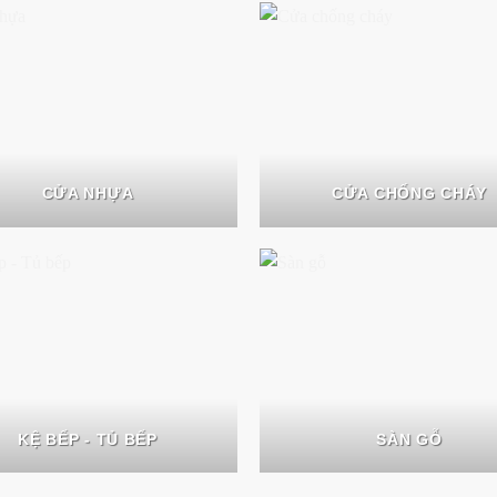
CỬA NHỰA
CỬA CHỐNG CHÁY
KỆ BẾP - TỦ BẾP
SÀN GỖ