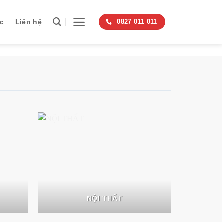
ức
Liên hệ
0827 011 011
NỘI THẤT