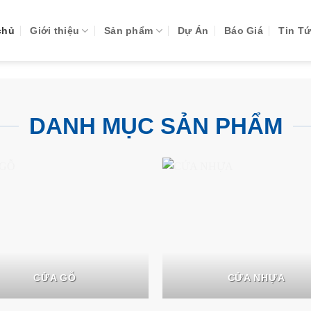
chủ
Giới thiệu
Sản phẩm
Dự Án
Báo Giá
Tin T
DANH MỤC SẢN PHẨM
CỬA GỖ
CỬA NHỰA