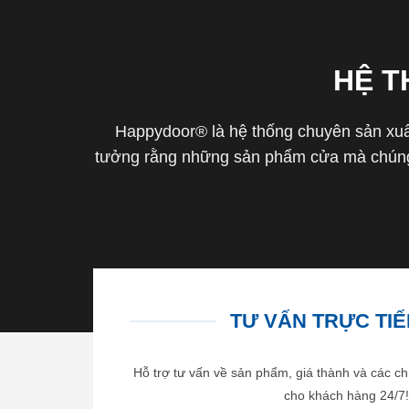
HỆ 
Happydoor® là hệ thống chuyên sản xuất
tưởng rằng những sản phẩm cửa mà chúng 
TƯ VẤN TRỰC TIẾP
Hỗ trợ tư vấn về sản phẩm, giá thành và các ch
cho khách hàng 24/7!