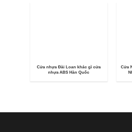
giúp giữ
Cửa nhựa Đài Loan khác gì cửa
Cửa 
 dài
nhựa ABS Hàn Quốc
N