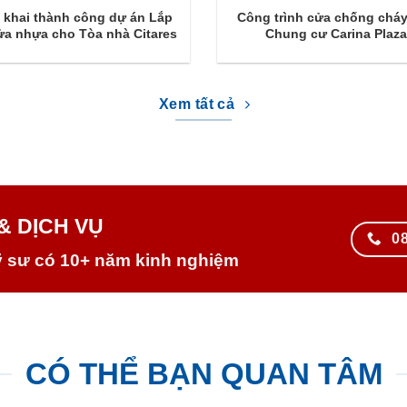
n khai thành công dự án Lắp
Công trình cửa chống chá
ửa nhựa cho Tòa nhà Citares
Chung cư Carina Plaz
Xem tất cả
& DỊCH VỤ
0
ỹ sư có 10+ năm kinh nghiệm
CÓ THỂ BẠN QUAN TÂM