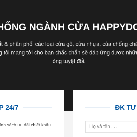
THỐNG NGÀNH CỬA HAPPYD
 & phân phối các loại cửa gỗ, cửa nhựa, của chống cháy 
tôi mang tới cho bạn chắc chắn sẽ đáp ứng được nhữn
lòng tuyệt đối.
 24/7
ĐK TƯ
ính sách ưu đãi chiết khấu