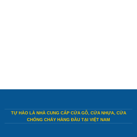
TỰ HÀO LÀ NHÀ CUNG CẤP CỬA GỖ, CỬA NHỰA, CỬA
CHỐNG CHÁY HÀNG ĐẦU TẠI VIỆT NAM