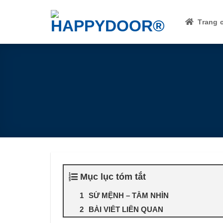
Skip
to
Trang 
content
Mục lục tóm tắt
SỨ MỆNH – TẦM NHÌN
BÀI VIẾT LIÊN QUAN