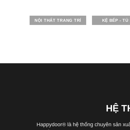
NỘI THẤT TRANG TRÍ
KỆ BẾP - TỦ
HỆ 
Happydoor® là hệ thống chuyên sản xuất