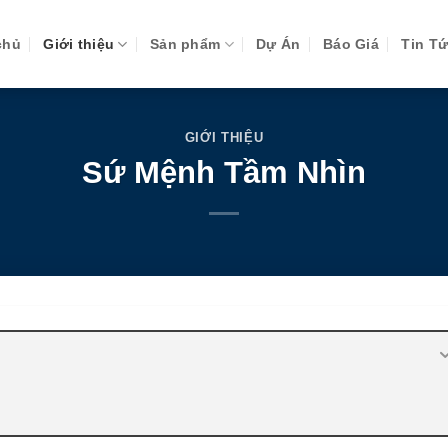
chủ
Giới thiệu
Sản phẩm
Dự Án
Báo Giá
Tin T
GIỚI THIỆU
Sứ Mệnh Tầm Nhìn