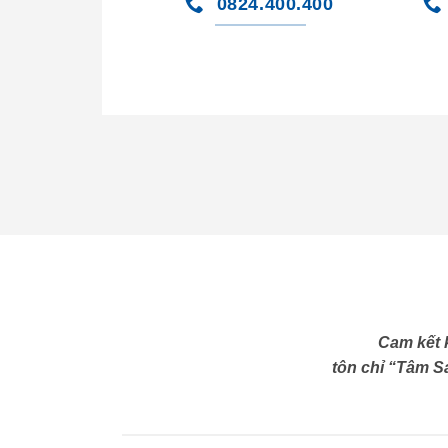
0824.400.400
Cam kết 
tôn chỉ “Tâm Sá