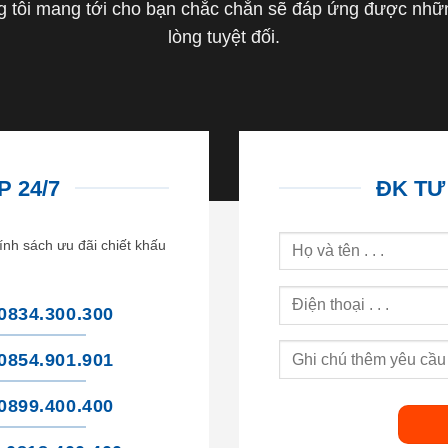
tôi mang tới cho bạn chắc chắn sẽ đáp ứng được nhữn
lòng tuyệt đối.
 24/7
ĐK TƯ
ính sách ưu đãi chiết khấu
0834.300.300
0854.901.901
0899.400.400