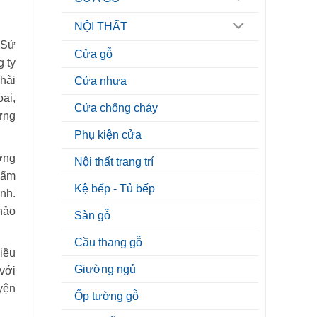
NỘI THẤT
 Sứ
Cửa gỗ
 ty
hài
Cửa nhựa
ại,
Cửa chống cháy
ứng
Phụ kiện cửa
ợng
Nội thất trang trí
hẩm
Kệ bếp - Tủ bếp
nh.
hảo
Sàn gỗ
Cầu thang gỗ
iều
Giường ngủ
với
yện
Ốp tường gỗ