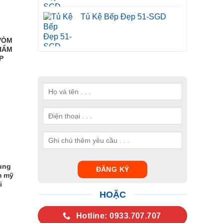
Tủ Kệ Bếp Đẹp 51-SGD
VÒM
HẨM
P
ụng
m mỹ
i
HOẶC
Hotline: 0933.707.707