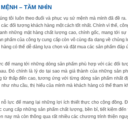
 MỆNH – TẦM NHÌN
húng tôi luôn theo đuổi và phục vụ sứ mệnh mà mình đã đề ra.
các đối tượng khách hàng một cách tốt nhất. Chính vì thế, công
oanh những mặt hàng chất lượng cao, chính gốc, mang tới sự 
ản phẩm của công ty cung cấp còn vô cùng đa dạng về chủng lo
h hàng có thể dễ dàng lựa chọn và đặt mua các sản phẩm đáp 
ực để mang tới những dòng sản phẩm phù hợp với các đối tư
u. Đó chính là lý do tại sao mà giá thành của những sản p
g từ thấp đến cao, tương ứng với từng dòng sản phẩm nhất đị
ng như nhu cầu, thị hiếu của mình mà khách hàng có thể tham k
 nỗ lực để mang lại những lợi ích thiết thực cho cộng đồng. Đ
c cung cấp những sản phẩm chất lượng, bền bỉ, tiết kiệm đến 
ện nay mà còn thông qua rất nhiều các chương trình thiện ngu