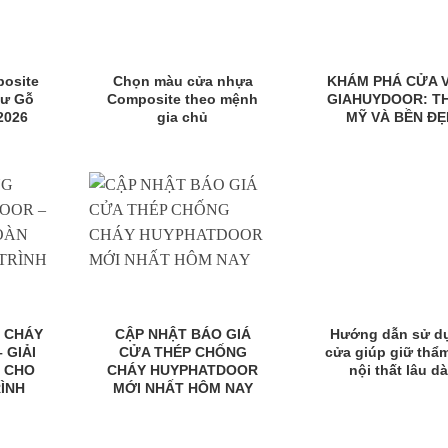
osite
Chọn màu cửa nhựa
KHÁM PHÁ CỬA 
hư Gỗ
Composite theo mệnh
GIAHUYDOOR: T
2026
gia chủ
MỸ VÀ BỀN ĐẸ
 CHÁY
CẬP NHẬT BÁO GIÁ
Hướng dẫn sử d
 GIẢI
CỬA THÉP CHỐNG
cửa giúp giữ thẩ
N CHO
CHÁY HUYPHATDOOR
nội thất lâu dà
ÌNH
MỚI NHẤT HÔM NAY