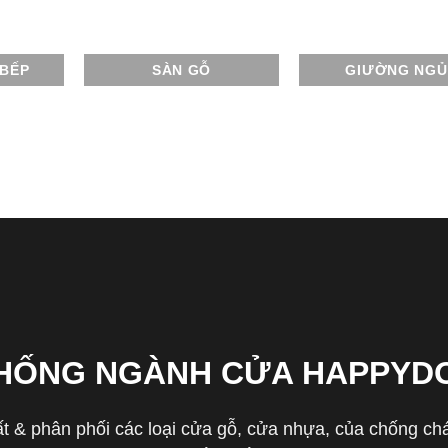
 BẾP
SÀN GỖ
GIƯỜNG NGỦ
THỐNG NGÀNH CỬA HAPPYD
 & phân phối các loại cửa gỗ, cửa nhựa, của chống cháy 