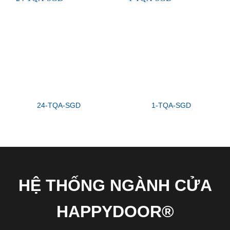
24-TQA-SGD
1-TQA-SGD
HỆ THỐNG NGÀNH CỬA
HAPPYDOOR®