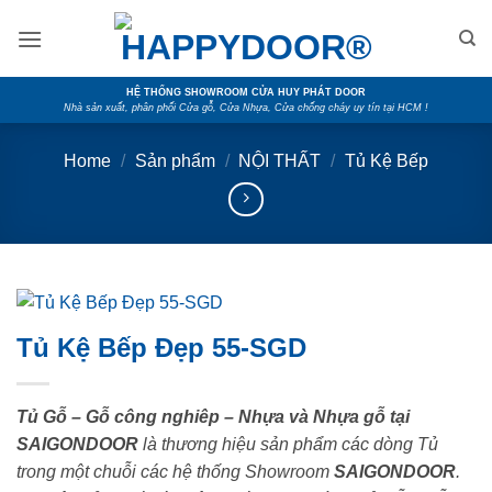
Skip
to
content
HỆ THỐNG SHOWROOM CỬA HUY PHÁT DOOR
Nhà sản xuất, phân phối Cửa gỗ, Cửa Nhựa, Cửa chống cháy uy tín tại HCM !
Home
/
Sản phẩm
/
NỘI THẤT
/
Tủ Kệ Bếp
Tủ Kệ Bếp Đẹp 55-SGD
Tủ Gỗ – Gỗ công nghiêp – Nhựa và Nhựa gỗ tại
SAIGONDOOR
là thương hiệu sản phẩm các dòng Tủ
trong một chuỗi các hệ thống Showroom
SAIGONDOOR
.