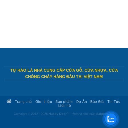
TỰ HÀO LÀ NHÀ CUNG CẤP CỬA GỖ, CỬA NHỰA, CỬA
CHỐNG CHÁY HÀNG ĐẦU TẠI VIỆT NAM
Trang chủ
Giới thiệu
Sản phẩm
Dự Án
Báo Giá
Tin Tức
Liên hệ
Copyright © 2012 - 2026
Happy Door™
- Đơn vị chủ quản
SaigonDoor