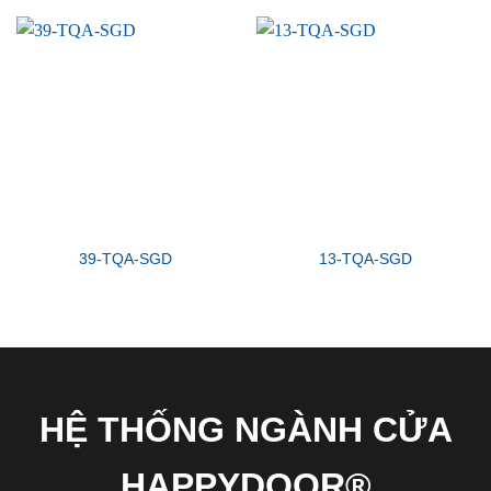
39-TQA-SGD
13-TQA-SGD
HỆ THỐNG NGÀNH CỬA
HAPPYDOOR®