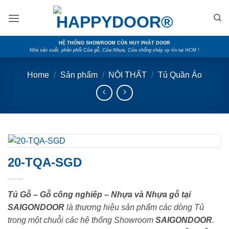
Skip
to
content
HỆ THỐNG SHOWROOM CỬA HUY PHÁT DOOR
Nhà sản xuất, phân phối Cửa gỗ, Cửa Nhựa, Cửa chống cháy uy tín tại HCM !
Home
/
Sản phẩm
/
NỘI THẤT
/
Tủ Quần Áo
20-TQA-SGD
Tủ Gỗ – Gỗ công nghiêp – Nhựa và Nhựa gỗ tại
SAIGONDOOR
là thương hiệu sản phẩm các dòng Tủ
trong một chuỗi các hệ thống Showroom
SAIGONDOOR
.