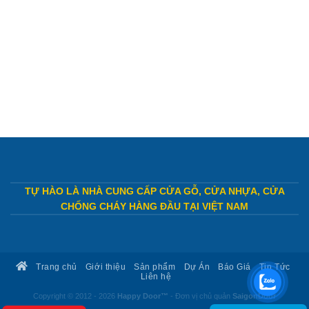
TỰ HÀO LÀ NHÀ CUNG CẤP CỬA GỖ, CỬA NHỰA, CỬA
CHỐNG CHÁY HÀNG ĐẦU TẠI VIỆT NAM
Trang chủ
Giới thiệu
Sản phẩm
Dự Án
Báo Giá
Tin Tức
Liên hệ
Copyright © 2012 - 2026
Happy Door™
- Đơn vị chủ quản
SaigonDoor