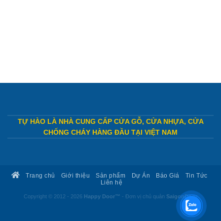
TỰ HÀO LÀ NHÀ CUNG CẤP CỬA GỖ, CỬA NHỰA, CỬA
CHỐNG CHÁY HÀNG ĐẦU TẠI VIỆT NAM
Trang chủ
Giới thiệu
Sản phẩm
Dự Án
Báo Giá
Tin Tức
Liên hệ
Copyright © 2012 - 2026
Happy Door™
- Đơn vị chủ quản
SaigonDoor