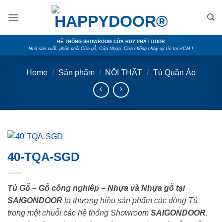
Skip
to
content
HỆ THỐNG SHOWROOM CỬA HUY PHÁT DOOR
Nhà sản xuất, phân phối Cửa gỗ, Cửa Nhựa, Cửa chống cháy uy tín tại HCM !
Home
/
Sản phẩm
/
NỘI THẤT
/
Tủ Quần Áo
40-TQA-SGD
Tủ Gỗ – Gỗ công nghiêp – Nhựa và Nhựa gỗ tại
SAIGONDOOR
là thương hiệu sản phẩm các dòng Tủ
trong một chuỗi các hệ thống Showroom
SAIGONDOOR
.