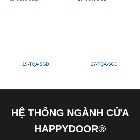
19-TQA-SGD
27-TQA-SGD
HỆ THỐNG NGÀNH CỬA
HAPPYDOOR®