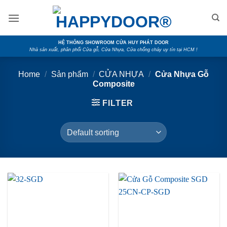
Skip
to
content
HỆ THỐNG SHOWROOM CỬA HUY PHÁT DOOR
Nhà sản xuất, phân phối Cửa gỗ, Cửa Nhựa, Cửa chống cháy uy tín tại HCM !
Home
/
Sản phẩm
/
CỬA NHỰA
/
Cửa Nhựa Gỗ
Composite
FILTER