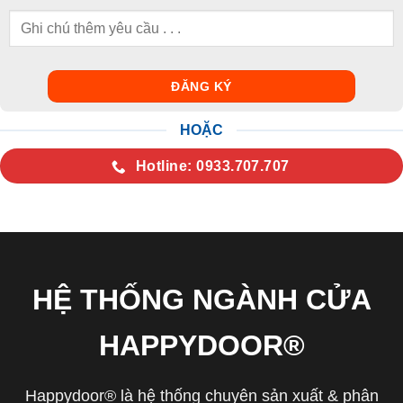
HOẶC
Hotline: 0933.707.707
HỆ THỐNG NGÀNH CỬA
HAPPYDOOR®
Happydoor® là hệ thống chuyên sản xuất & phân