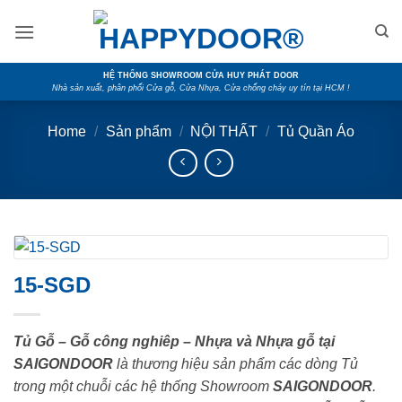
Skip
to
content
HỆ THỐNG SHOWROOM CỬA HUY PHÁT DOOR
Nhà sản xuất, phân phối Cửa gỗ, Cửa Nhựa, Cửa chống cháy uy tín tại HCM !
Home
/
Sản phẩm
/
NỘI THẤT
/
Tủ Quần Áo
15-SGD
Tủ Gỗ – Gỗ công nghiêp – Nhựa và Nhựa gỗ tại
SAIGONDOOR
là thương hiệu sản phẩm các dòng Tủ
trong một chuỗi các hệ thống Showroom
SAIGONDOOR
.