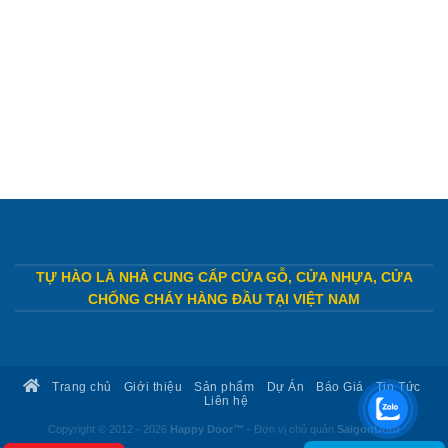
TỰ HÀO LÀ NHÀ CUNG CẤP CỬA GỖ, CỬA NHỰA, CỬA
CHỐNG CHÁY HÀNG ĐẦU TẠI VIỆT NAM
Trang chủ
Giới thiệu
Sản phẩm
Dự Án
Báo Giá
Tin Tức
Liên hệ
Copyright © 2012 - 2026
Happy Door™
- Đơn vị chủ quản
SaigonDoor