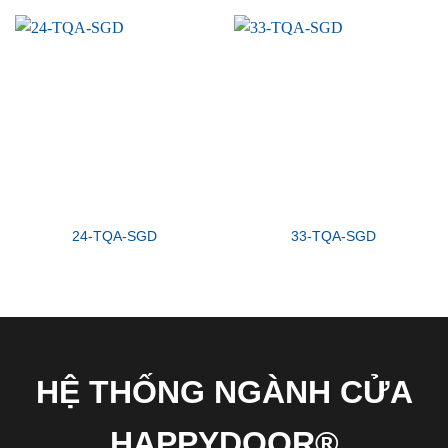
24-TQA-SGD
33-TQA-SGD
HỆ THỐNG NGÀNH CỬA
HAPPYDOOR®