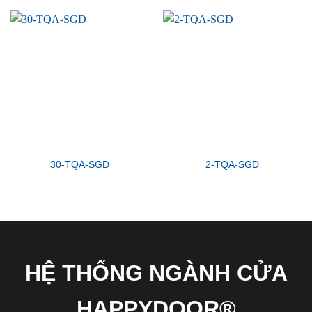
30-TQA-SGD
2-TQA-SGD
HỆ THỐNG NGÀNH CỬA
HAPPYDOOR®