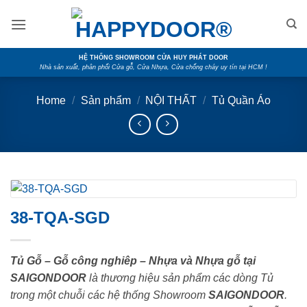
Skip
to
content
HỆ THỐNG SHOWROOM CỬA HUY PHÁT DOOR
Nhà sản xuất, phân phối Cửa gỗ, Cửa Nhựa, Cửa chống cháy uy tín tại HCM !
Home
/
Sản phẩm
/
NỘI THẤT
/
Tủ Quần Áo
38-TQA-SGD
Tủ Gỗ – Gỗ công nghiêp – Nhựa và Nhựa gỗ tại
SAIGONDOOR
là thương hiệu sản phẩm các dòng Tủ
trong một chuỗi các hệ thống Showroom
SAIGONDOOR
.