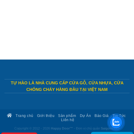
TỰ HÀO LÀ NHÀ CUNG CẤP CỬA GỖ, CỬA NHỰA, CỬA
CHỐNG CHÁY HÀNG ĐẦU TẠI VIỆT NAM
Trang chủ
Giới thiệu
Sản phẩm
Dự Án
Báo Giá
Tin Tức
Liên hệ
Copyright © 2012 - 2026
Happy Door™
- Đơn vị chủ quản
SaigonDoor