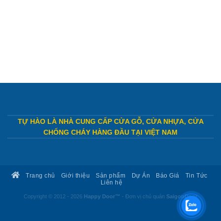
TỰ HÀO LÀ NHÀ CUNG CẤP CỬA GỖ, CỬA NHỰA, CỬA
CHỐNG CHÁY HÀNG ĐẦU TẠI VIỆT NAM
Trang chủ
Giới thiệu
Sản phẩm
Dự Án
Báo Giá
Tin Tức
Liên hệ
Copyright © 2012 - 2026
Happy Door™
- Đơn vị chủ quản
SaigonDoor