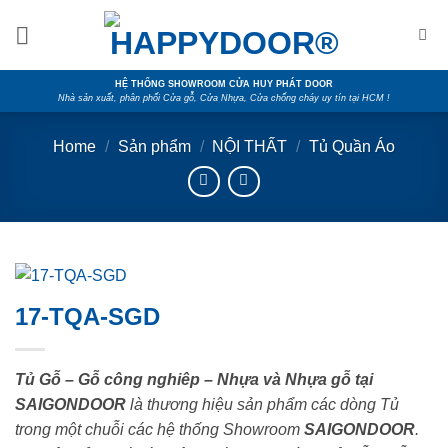
Skip
to
content
HỆ THỐNG SHOWROOM CỬA HUY PHÁT DOOR
Nhà sản xuất, phân phối Cửa gỗ, Cửa Nhựa, Cửa chống cháy uy tín tại HCM !
Home
/
Sản phẩm
/
NỘI THẤT
/
Tủ Quần Áo
17-TQA-SGD
Tủ Gỗ – Gỗ công nghiêp – Nhựa và Nhựa gỗ tại
SAIGONDOOR
là thương hiệu sản phẩm các dòng Tủ
trong một chuỗi các hệ thống Showroom
SAIGONDOOR
.