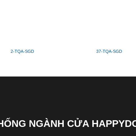
2-TQA-SGD
37-TQA-SGD
THỐNG NGÀNH CỬA HAPPYD