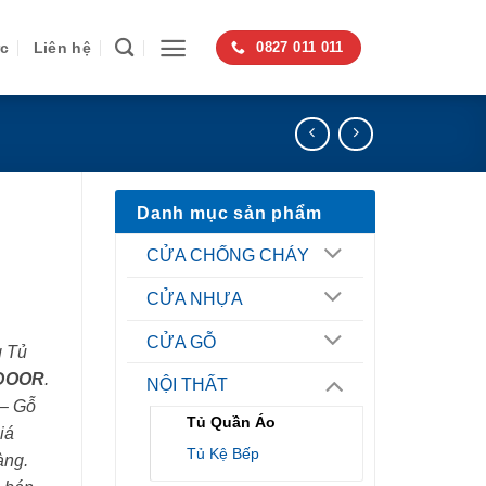
ức
Liên hệ
0827 011 011
Danh mục sản phẩm
CỬA CHỐNG CHÁY
CỬA NHỰA
CỬA GỖ
g Tủ
DOOR
.
NỘI THẤT
 – Gỗ
Tủ Quần Áo
iá
Tủ Kệ Bếp
àng.