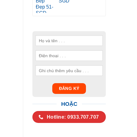
SGD
HOẶC
Hotline: 0933.707.707