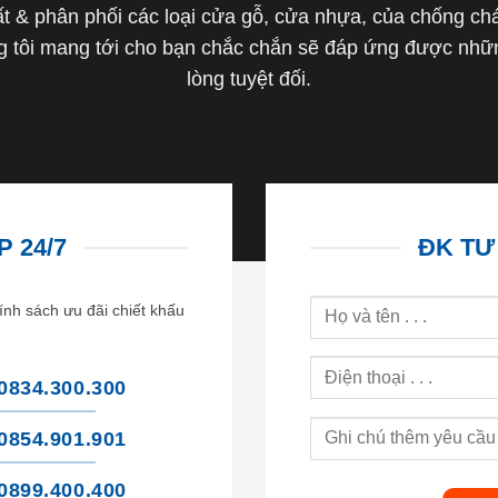
 & phân phối các loại cửa gỗ, cửa nhựa, của chống cháy 
tôi mang tới cho bạn chắc chắn sẽ đáp ứng được nhữn
lòng tuyệt đối.
 24/7
ĐK TƯ
ính sách ưu đãi chiết khấu
0834.300.300
0854.901.901
0899.400.400