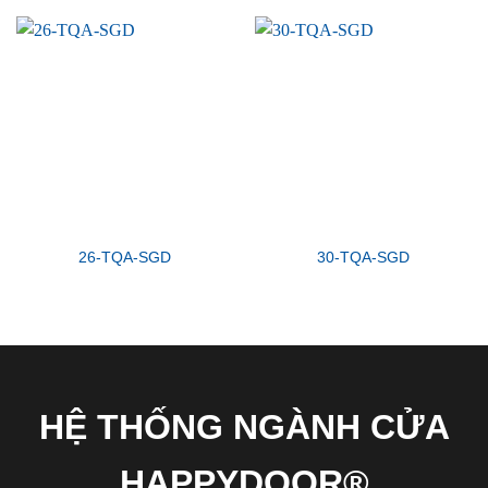
26-TQA-SGD
30-TQA-SGD
HỆ THỐNG NGÀNH CỬA
HAPPYDOOR®