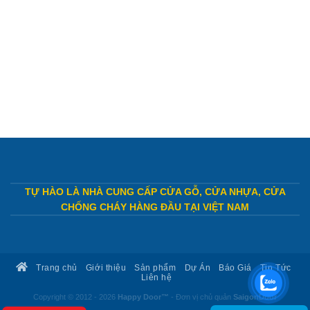
TỰ HÀO LÀ NHÀ CUNG CẤP CỬA GỖ, CỬA NHỰA, CỬA
CHỐNG CHÁY HÀNG ĐẦU TẠI VIỆT NAM
Trang chủ
Giới thiệu
Sản phẩm
Dự Án
Báo Giá
Tin Tức
Liên hệ
Copyright © 2012 - 2026
Happy Door™
- Đơn vị chủ quản
SaigonDoor