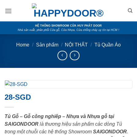
Skip
to
content
HỆ THỐNG SHOWROOM CỬA HUY PHÁT DOOR
Nhà sản xuất, phân phối Cửa gỗ, Cửa Nhựa, Cửa chống cháy uy tín tại HCM !
Home
/
Sản phẩm
/
NỘI THẤT
/
Tủ Quần Áo
28-SGD
Tủ Gỗ – Gỗ công nghiêp – Nhựa và Nhựa gỗ tại
SAIGONDOOR
là thương hiệu sản phẩm các dòng Tủ
trong một chuỗi các hệ thống Showroom
SAIGONDOOR
.