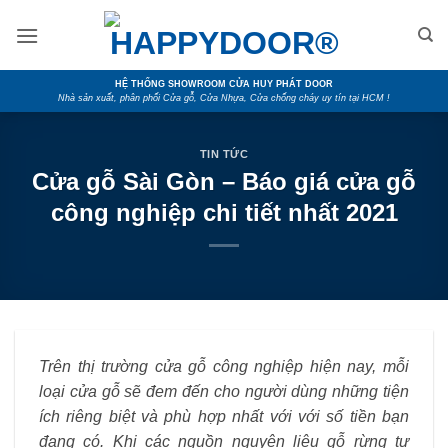
Skip
to
content
HỆ THỐNG SHOWROOM CỬA HUY PHÁT DOOR
Nhà sản xuất, phân phối Cửa gỗ, Cửa Nhựa, Cửa chống cháy uy tín tại HCM !
TIN TỨC
Cửa gỗ Sài Gòn – Báo giá cửa gỗ
công nghiệp chi tiết nhất 2021
Trên thị trường cửa gỗ công nghiệp hiện nay, mỗi
loại cửa gỗ sẽ đem đến cho người dùng những tiện
ích riêng biệt và phù hợp nhất với với số tiền bạn
đang có. Khi các nguồn nguyên liệu gỗ rừng tự