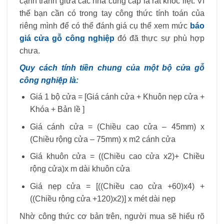
cạnh tranh giữa các nhà cung cấp là rất khốc liệt. Vì
thế bạn cần có trong tay công thức tính toán của
riêng mình để có thể đánh giá cụ thể xem mức
báo
giá cửa gỗ công nghiệp
đó đã thực sự phù hợp
chưa.
Quy cách tính tiền chung của một bộ cửa gỗ
công nghiệp là:
Giá 1 bộ cửa = [Giá cánh cửa + Khuôn nẹp cửa +
Khóa + Bản lề ]
Giá cánh cửa = (Chiều cao cửa – 45mm) x
(Chiều rộng cửa – 75mm) x m2 cánh cửa
Giá khuôn cửa = ((Chiều cao cửa x2)+ Chiều
rộng cửa)x m dài khuôn cửa
Giá nẹp cửa = [((Chiều cao cửa +60)x4) +
((Chiều rộng cửa +120)x2)] x mét dài nẹp
Nhờ công thức cơ bản trên, người mua sẽ hiểu rõ