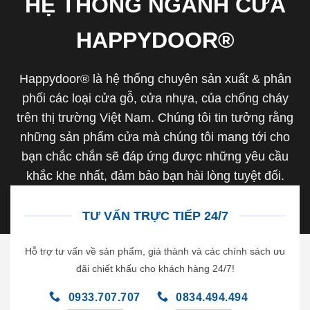
HỆ THỐNG NGÀNH CỬA
HAPPYDOOR®
Happydoor® là hệ thống chuyên sản xuất & phân
phối các loại cửa gỗ, cửa nhựa, của chống cháy
trên thị trường Việt Nam. Chúng tôi tin tưởng rằng
những sản phẩm cửa mà chúng tôi mang tới cho
bạn chắc chắn sẽ đáp ứng được những yêu cầu
khắc khe nhất, đảm bảo bạn hài lòng tuyệt đối.
TƯ VẤN TRỰC TIẾP 24/7
Hỗ trợ tư vấn về sản phẩm, giá thành và các chính sách ưu
đãi chiết khấu cho khách hàng 24/7!
0933.707.707
0834.494.494