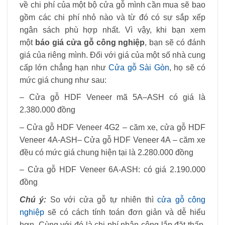
về chi phí của một bộ cửa gỗ mình cần mua sẽ bao
gồm các chi phí nhỏ nào và từ đó có sự sắp xếp
ngân sách phù hợp nhất. Vì vậy, khi bạn xem
một
báo giá cửa gỗ công nghiệp
, bạn sẽ có đánh
giá của riêng mình. Đối với giá của một số nhà cung
cấp lớn chẳng hạn như
Cửa gỗ Sài Gòn
, họ sẽ có
mức giá chung như sau:
– Cửa gỗ HDF Veneer mã 5A–ASH có giá là
2.380.000 đồng
– Cửa gỗ HDF Veneer 4G2 – căm xe, cửa gỗ HDF
Veneer 4A-ASH– Cửa gỗ HDF Veneer 4A – căm xe
đều có mức giá chung hiện tại là 2.280.000 đồng
– Cửa gỗ HDF Veneer 6A-ASH: có giá 2.190.000
đồng
Chú ý:
So với cửa gỗ tự nhiên thì
cửa gỗ công
nghiệp
sẽ có cách tính toán đơn giản và dễ hiểu
hơn. Cùng với đó là chi phí nhân công lắp đặt thấp.