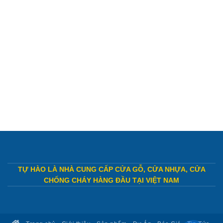
TỰ HÀO LÀ NHÀ CUNG CẤP CỬA GỖ, CỬA NHỰA, CỬA
CHỐNG CHÁY HÀNG ĐẦU TẠI VIỆT NAM