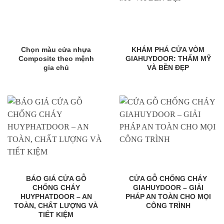
Chọn màu cửa nhựa
KHÁM PHÁ CỬA VÒM
Composite theo mệnh
GIAHUYDOOR: THẨM MỸ
gia chủ
VÀ BỀN ĐẸP
BÁO GIÁ CỬA GỖ
CỬA GỖ CHỐNG CHÁY
CHỐNG CHÁY
GIAHUYDOOR – GIẢI
HUYPHATDOOR – AN
PHÁP AN TOÀN CHO MỌI
TOÀN, CHẤT LƯỢNG VÀ
CÔNG TRÌNH
TIẾT KIỆM