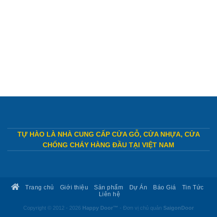
TỰ HÀO LÀ NHÀ CUNG CẤP CỬA GỖ, CỬA NHỰA, CỬA
CHỐNG CHÁY HÀNG ĐẦU TẠI VIỆT NAM
Trang chủ
Giới thiệu
Sản phẩm
Dự Án
Báo Giá
Tin Tức
Liên hệ
Copyright © 2012 - 2026
Happy Door™
- Đơn vị chủ quản
SaigonDoor