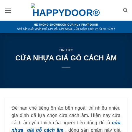
Skip
to
content
HỆ THỐNG SHOWROOM CỬA HUY PHÁT DOOR
Nhà sản xuất, phân phối Cửa gỗ, Cửa Nhựa, Cửa chống cháy uy tín tại HCM !
TIN TỨC
CỬA NHỰA GIẢ GỖ CÁCH ÂM
Để hạn chế tiếng ồn ào bên ngoài thì nhiều nhiều
gia đình đã lựa chọn cửa cách âm. Hiện nay cửa
cách âm yêu thích của người tiêu dùng đó là
cửa
nhựa giả gỗ cách âm
, dòng sản phẩm này giá