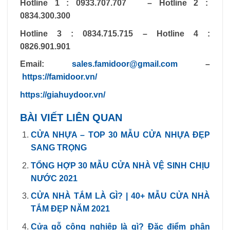
Hotline 1 : 0933.707.707 – Hotline 2 :
0834.300.300
Hotline 3 : 0834.715.715 – Hotline 4 :
0826.901.901
Email:
sales.famidoor@gmail.com
–
https://famidoor.vn/
https://giahuydoor.vn/
BÀI VIẾT LIÊN QUAN
CỬA NHỰA – TOP 30 MẪU CỬA NHỰA ĐẸP
SANG TRỌNG
TỔNG HỢP 30 MẪU CỬA NHÀ VỆ SINH CHỊU
NƯỚC 2021
CỬA NHÀ TẮM LÀ GÌ? | 40+ MẪU CỬA NHÀ
TẮM ĐẸP NĂM 2021
Cửa gỗ công nghiệp là gì? Đặc điểm phân