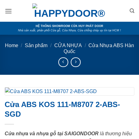
Skip
to
content
HỆ THỐNG SHOWROOM CỬA HUY PHÁT DOOR
Nhà sản xuất, phân phối Cửa gỗ, Cửa Nhựa, Cửa chống cháy uy tín tại HCM !
Home
/
Sản phẩm
/
CỬA NHỰA
/
Cửa Nhựa ABS Hàn
Quốc
Cửa ABS KOS 111-M8707 2-ABS-
SGD
Cửa nhựa và nhựa gỗ tại SAIGONDOOR
là thương hiệu