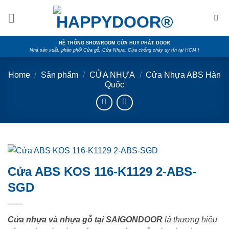
Skip
to
content
HỆ THỐNG SHOWROOM CỬA HUY PHÁT DOOR
Nhà sản xuất, phân phối Cửa gỗ, Cửa Nhựa, Cửa chống cháy uy tín tại HCM !
Home
/
Sản phẩm
/
CỬA NHỰA
/
Cửa Nhựa ABS Hàn
Quốc
Cửa ABS KOS 116-K1129 2-ABS-
SGD
Cửa nhựa và nhựa gỗ tại SAIGONDOOR
là thương hiệu