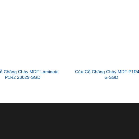
ỗ Chống Cháy MDF Laminate
Cửa Gỗ Chống Cháy MDF P1R4
P1R2 23029-SGD
a-SGD