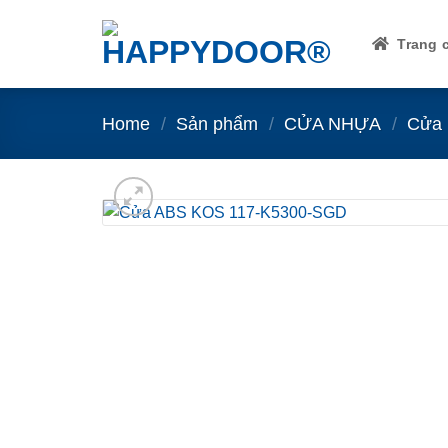
Skip
to
Trang 
content
Home
/
Sản phẩm
/
CỬA NHỰA
/
Cửa 