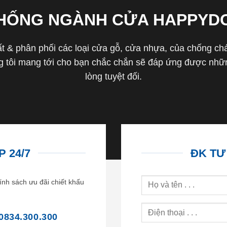
THỐNG NGÀNH CỬA HAPPYD
 & phân phối các loại cửa gỗ, cửa nhựa, của chống cháy 
tôi mang tới cho bạn chắc chắn sẽ đáp ứng được nhữn
lòng tuyệt đối.
 24/7
ĐK TƯ
ính sách ưu đãi chiết khấu
0834.300.300