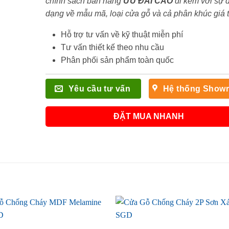
chính sách bán hàng
ƯU ĐÃI
CAO
đi kèm với sự 
dạng về mẫu mã, loại cửa gỗ và cả phân khúc giá 
Hỗ trợ tư vấn về kỹ thuật miễn phí
Tư vấn thiết kế theo nhu cầu
Phân phối sản phẩm toàn quốc
Yêu cầu tư vấn
Hệ thống Show
ĐẶT MUA NHANH