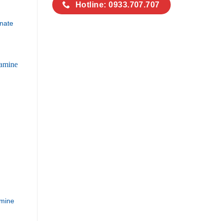
Hotline: 0933.707.707
nate
mine