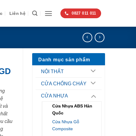
ức
Liên hệ
0827 011 011
Danh mục sản phẩm
SGD
NỘI THẤT
CỬA CHỐNG CHÁY
ng
CỬA NHỰA
hệ
t và
Cửa Nhựa ABS Hàn
Quốc
chất
hu cầu
Cửa Nhựa Gỗ
ng
Composite