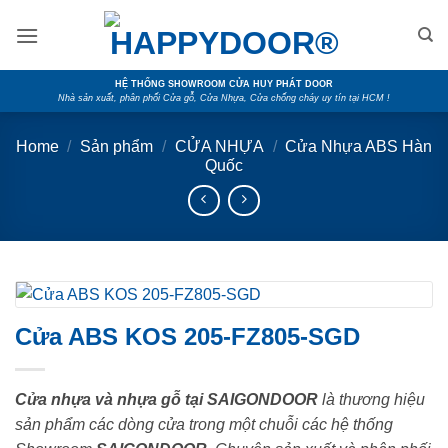
Skip
to
content
HỆ THỐNG SHOWROOM CỬA HUY PHÁT DOOR
Nhà sản xuất, phân phối Cửa gỗ, Cửa Nhựa, Cửa chống cháy uy tín tại HCM !
Home
/
Sản phẩm
/
CỬA NHỰA
/
Cửa Nhựa ABS Hàn
Quốc
Cửa ABS KOS 205-FZ805-SGD
Cửa nhựa và nhựa gỗ tại SAIGONDOOR
là thương hiệu
sản phẩm các dòng cửa trong một chuỗi các hệ thống