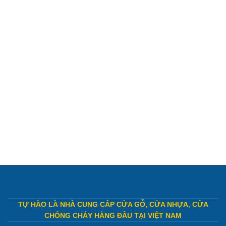
TỰ HÀO LÀ NHÀ CUNG CẤP CỬA GỖ, CỬA NHỰA, CỬA
CHỐNG CHÁY HÀNG ĐẦU TẠI VIỆT NAM