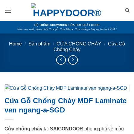
Skip
to
content
HỆ THỐNG SHOWROOM CỬA HUY PHÁT DOOR
Nhà sản xuất, phân phối Cửa gỗ, Cửa Nhựa, Cửa chống cháy uy tín tại HCM !
Home
/
Sản phẩm
/
CỬA CHỐNG CHÁY
/
Cửa Gỗ
Chống Cháy
Cửa Gỗ Chống Cháy MDF Laminate
van ngang-a-SGD
Cửa chống cháy
tại
SAIGONDOOR
phong phú về màu