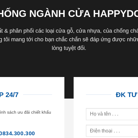
THỐNG NGÀNH CỬA HAPPYD
 & phân phối các loại cửa gỗ, cửa nhựa, của chống cháy 
tôi mang tới cho bạn chắc chắn sẽ đáp ứng được nhữn
lòng tuyệt đối.
 24/7
ĐK TƯ
ính sách ưu đãi chiết khấu
0834.300.300