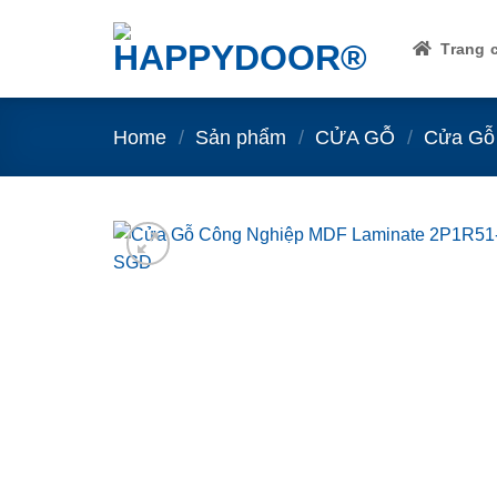
Skip
to
Trang 
content
Home
/
Sản phẩm
/
CỬA GỖ
/
Cửa Gỗ