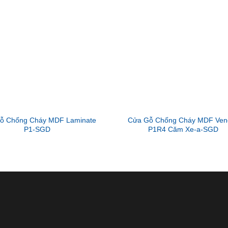
ỗ Chống Cháy MDF Laminate
Cửa Gỗ Chống Cháy MDF Ven
P1-SGD
P1R4 Căm Xe-a-SGD