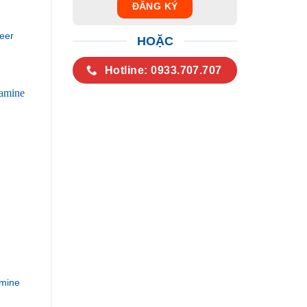
eer
HOẶC
Hotline: 0933.707.707
mine