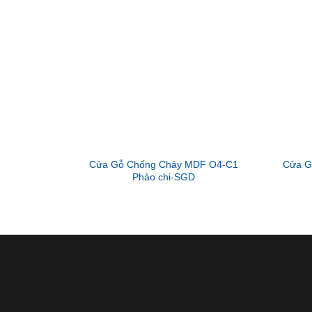
Cửa Gỗ Chống Cháy MDF O4-C1
Cửa G
Phào chi-SGD