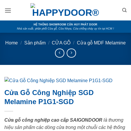
Skip
to
content
HỆ THỐNG SHOWROOM CỬA HUY PHÁT DOOR
Nhà sản xuất, phân phối Cửa gỗ, Cửa Nhựa, Cửa chống cháy uy tín tại HCM !
Home
/
Sản phẩm
/
CỬA GỖ
/
Cửa gỗ MDF Melamine
Cửa Gỗ Công Nghiệp SGD
Melamine P1G1-SGD
Cửa gỗ công nghiệp cao cấp SAIGONDOOR
là thương
hiệu sản phẩm các dòng cửa trong một chuỗi các hệ thống