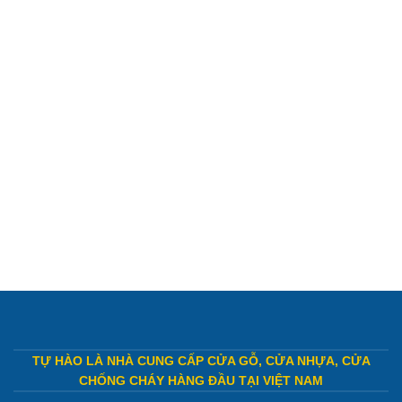
TỰ HÀO LÀ NHÀ CUNG CẤP CỬA GỖ, CỬA NHỰA, CỬA
CHỐNG CHÁY HÀNG ĐẦU TẠI VIỆT NAM