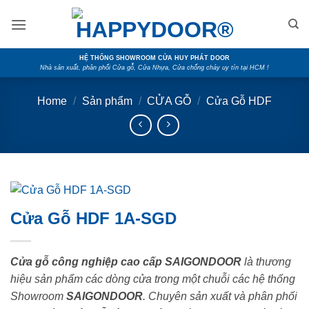
Skip
to
content
HỆ THỐNG SHOWROOM CỬA HUY PHÁT DOOR
Nhà sản xuất, phân phối Cửa gỗ, Cửa Nhựa, Cửa chống cháy uy tín tại HCM !
Home
/
Sản phẩm
/
CỬA GỖ
/
Cửa Gỗ HDF
Cửa Gỗ HDF 1A-SGD
Cửa gỗ công nghiệp cao cấp SAIGONDOOR
là thương
hiệu sản phẩm các dòng cửa trong một chuỗi các hệ thống
Showroom
SAIGONDOOR
. Chuyên sản xuất và phân phối