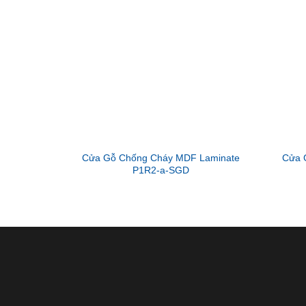
Cửa Gỗ Chống Cháy MDF Laminate
Cửa 
P1R2-a-SGD