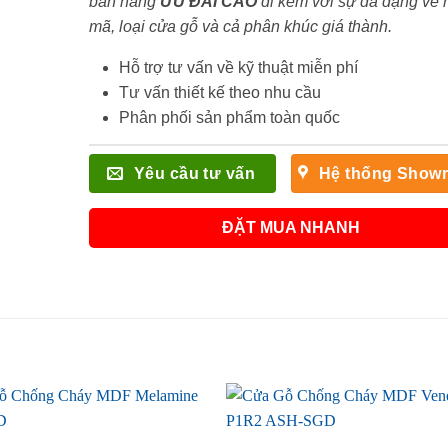
bán hàng
ƯU ĐÃI
CAO
đi kèm với sự đa dạng về
mã, loại cửa gỗ và cả phân khúc giá thành.
Hỗ trợ tư vấn về kỹ thuật miễn phí
Tư vấn thiết kế theo nhu cầu
Phân phối sản phẩm toàn quốc
Yêu cầu tư vấn
Hệ thống Show
ĐẶT MUA NHANH