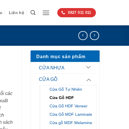
ức
Liên hệ
0827 011 011
Danh mục sản phẩm
CỬA NHỰA
CỬA GỖ
Cửa Gỗ Tự Nhiên
ỗi các
Cửa Gỗ HDF
xuất
Cửa Gỗ HDF Veneer
t
Cửa Gỗ MDF Laminate
ch
h sách
Cửa gỗ MDF Melamine