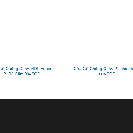
Gỗ Chống Cháy MDF Veneer
Cửa Gỗ Chống Cháy P1 cho k
P1R4 Căm Xe-SGD
san-SGD