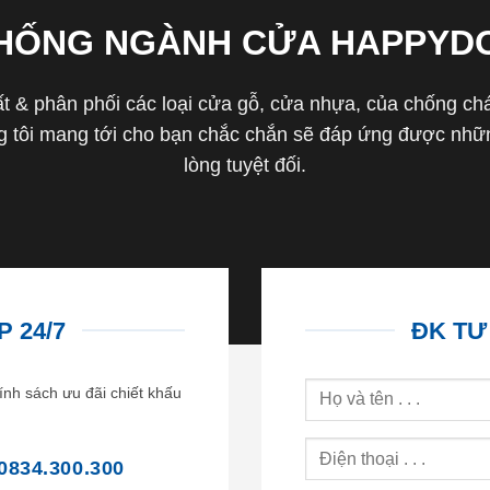
THỐNG NGÀNH CỬA HAPPYD
 & phân phối các loại cửa gỗ, cửa nhựa, của chống cháy 
tôi mang tới cho bạn chắc chắn sẽ đáp ứng được nhữn
lòng tuyệt đối.
 24/7
ĐK TƯ
ính sách ưu đãi chiết khấu
0834.300.300