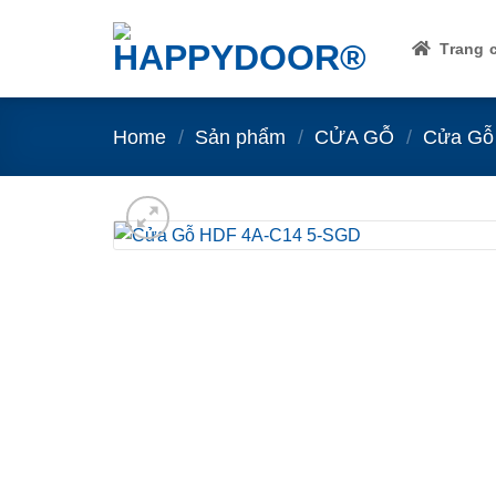
Skip
to
Trang 
content
Home
/
Sản phẩm
/
CỬA GỖ
/
Cửa Gỗ