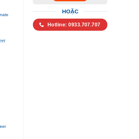
HOẶC
nate
Hotline: 0933.707.707
eer