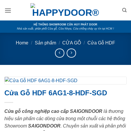
Skip
to
content
HỆ THỐNG SHOWROOM CỬA HUY PHÁT DOOR
Nhà sản xuất, phân phối Cửa gỗ, Cửa Nhựa, Cửa chống cháy uy tín tại HCM !
Home
/
Sản phẩm
/
CỬA GỖ
/
Cửa Gỗ HDF
Cửa Gỗ HDF 6AG1-8-HDF-SGD
Cửa gỗ công nghiệp cao cấp SAIGONDOOR
là thương
hiệu sản phẩm các dòng cửa trong một chuỗi các hệ thống
Showroom
SAIGONDOOR
. Chuyên sản xuất và phân phối