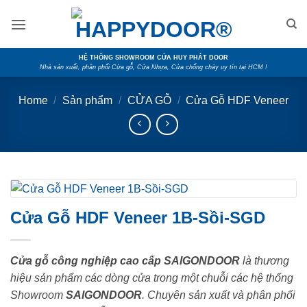
Skip
to
content
HỆ THỐNG SHOWROOM CỬA HUY PHÁT DOOR
Nhà sản xuất, phân phối Cửa gỗ, Cửa Nhựa, Cửa chống cháy uy tín tại HCM !
Home
/
Sản phẩm
/
CỬA GỖ
/
Cửa Gỗ HDF Veneer
Cửa Gỗ HDF Veneer 1B-Sồi-SGD
Cửa gỗ công nghiệp cao cấp SAIGONDOOR
là thương
hiệu sản phẩm các dòng cửa trong một chuỗi các hệ thống
Showroom
SAIGONDOOR
. Chuyên sản xuất và phân phối