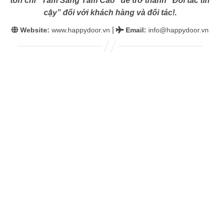
tôn chỉ “Tâm Sáng Tầm Cao” để trở thành “Đối tác tin
cậy” đối với khách hàng và đối tác!.
|
Website:
www.happydoor.vn
Email
:
info@happydoor.vn