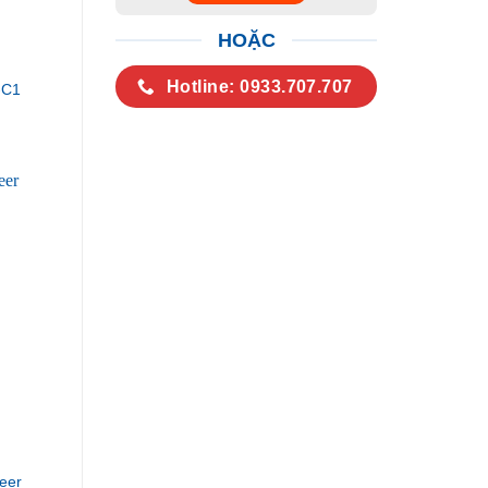
HOẶC
Hotline: 0933.707.707
-C1
eer