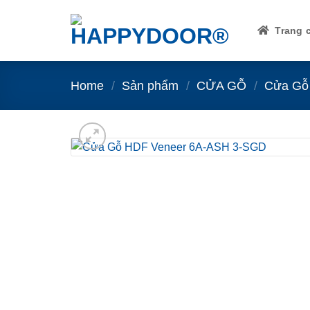
Skip
to
Trang 
content
Home
/
Sản phẩm
/
CỬA GỖ
/
Cửa Gỗ