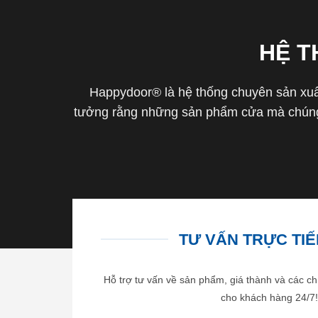
HỆ 
Happydoor® là hệ thống chuyên sản xuất
tưởng rằng những sản phẩm cửa mà chúng 
TƯ VẤN TRỰC TIẾP
Hỗ trợ tư vấn về sản phẩm, giá thành và các ch
cho khách hàng 24/7!