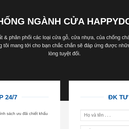
THỐNG NGÀNH CỬA HAPPYD
 & phân phối các loại cửa gỗ, cửa nhựa, của chống cháy 
tôi mang tới cho bạn chắc chắn sẽ đáp ứng được nhữn
lòng tuyệt đối.
 24/7
ĐK TƯ
ính sách ưu đãi chiết khấu