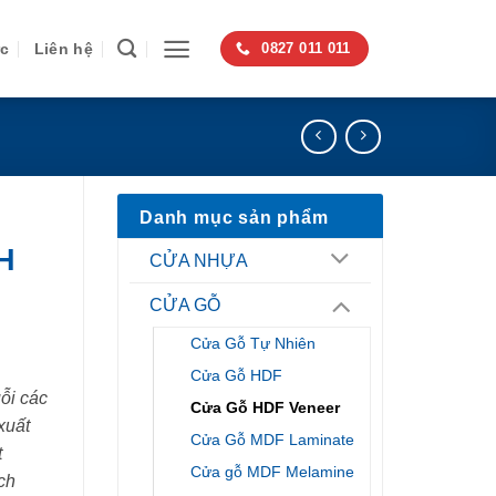
ức
Liên hệ
0827 011 011
Danh mục sản phẩm
H
CỬA NHỰA
CỬA GỖ
Cửa Gỗ Tự Nhiên
Cửa Gỗ HDF
ỗi các
Cửa Gỗ HDF Veneer
xuất
Cửa Gỗ MDF Laminate
t
Cửa gỗ MDF Melamine
ch