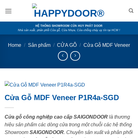
Skip
to
content
HỆ THỐNG SHOWROOM CỬA HUY PHÁT DOOR
Nhà sản xuất, phân phối Cửa gỗ, Cửa Nhựa, Cửa chống cháy uy tín tại HCM !
Home
/
Sản phẩm
/
CỬA GỖ
/
Cửa Gỗ MDF Veneer
Cửa Gỗ MDF Veneer P1R4a-SGD
Cửa gỗ công nghiệp cao cấp SAIGONDOOR
là thương
hiệu sản phẩm các dòng cửa trong một chuỗi các hệ thống
Showroom
SAIGONDOOR
. Chuyên sản xuất và phân phối