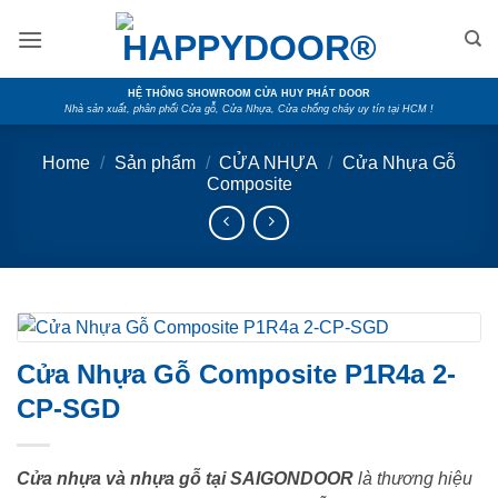
Skip
to
content
HỆ THỐNG SHOWROOM CỬA HUY PHÁT DOOR
Nhà sản xuất, phân phối Cửa gỗ, Cửa Nhựa, Cửa chống cháy uy tín tại HCM !
Home
/
Sản phẩm
/
CỬA NHỰA
/
Cửa Nhựa Gỗ
Composite
Cửa Nhựa Gỗ Composite P1R4a 2-
CP-SGD
Cửa nhựa và nhựa gỗ tại SAIGONDOOR
là thương hiệu