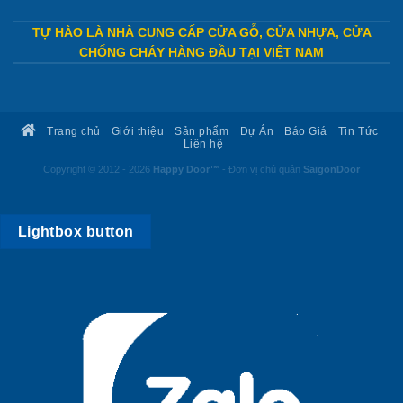
TỰ HÀO LÀ NHÀ CUNG CẤP CỬA GỖ, CỬA NHỰA, CỬA
CHỐNG CHÁY HÀNG ĐẦU TẠI VIỆT NAM
Trang chủ
Giới thiệu
Sản phẩm
Dự Án
Báo Giá
Tin Tức
Liên hệ
Copyright © 2012 - 2026
Happy Door™
- Đơn vị chủ quản
SaigonDoor
Lightbox button