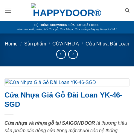
Skip
to
content
HỆ THỐNG SHOWROOM CỬA HUY PHÁT DOOR
Nhà sản xuất, phân phối Cửa gỗ, Cửa Nhựa, Cửa chống cháy uy tín tại HCM !
Home
/
Sản phẩm
/
CỬA NHỰA
/
Cửa Nhựa Đài Loan
Cửa Nhựa Giả Gỗ Đài Loan YK-46-
SGD
Cửa nhựa và nhựa gỗ tại SAIGONDOOR
là thương hiệu
sản phẩm các dòng cửa trong một chuỗi các hệ thống