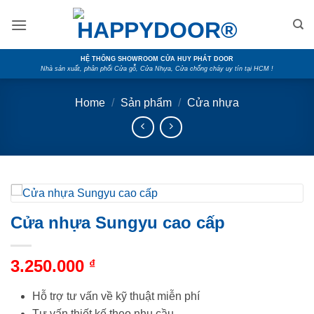
Skip
to
content
HỆ THỐNG SHOWROOM CỬA HUY PHÁT DOOR
Nhà sản xuất, phân phối Cửa gỗ, Cửa Nhựa, Cửa chống cháy uy tín tại HCM !
Home
/
Sản phẩm
/
Cửa nhựa
Cửa nhựa Sungyu cao cấp
3.250.000
₫
Hỗ trợ tư vấn về kỹ thuật miễn phí
Tư vấn thiết kế theo nhu cầu