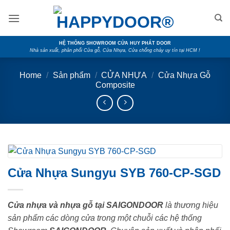
Skip
to
content
HỆ THỐNG SHOWROOM CỬA HUY PHÁT DOOR
Nhà sản xuất, phân phối Cửa gỗ, Cửa Nhựa, Cửa chống cháy uy tín tại HCM !
Home
/
Sản phẩm
/
CỬA NHỰA
/
Cửa Nhựa Gỗ
Composite
Cửa Nhựa Sungyu SYB 760-CP-SGD
Cửa nhựa và nhựa gỗ tại SAIGONDOOR
là thương hiệu
sản phẩm các dòng cửa trong một chuỗi các hệ thống