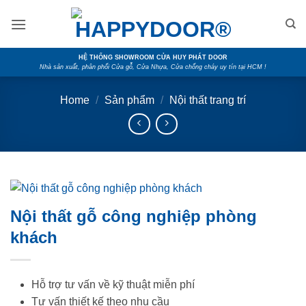
Skip
to
content
HỆ THỐNG SHOWROOM CỬA HUY PHÁT DOOR
Nhà sản xuất, phân phối Cửa gỗ, Cửa Nhựa, Cửa chống cháy uy tín tại HCM !
Home
/
Sản phẩm
/
Nội thất trang trí
Nội thất gỗ công nghiệp phòng
khách
Hỗ trợ tư vấn về kỹ thuật miễn phí
Tư vấn thiết kế theo nhu cầu