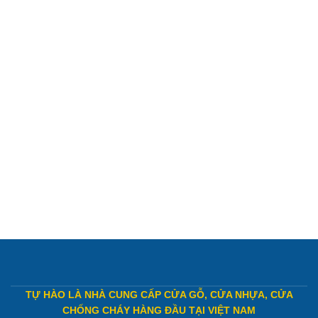
TỰ HÀO LÀ NHÀ CUNG CẤP CỬA GỖ, CỬA NHỰA, CỬA
CHỐNG CHÁY HÀNG ĐẦU TẠI VIỆT NAM