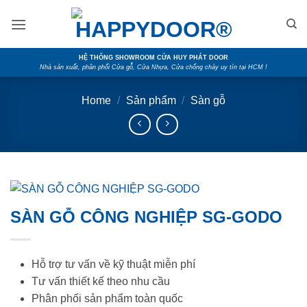
Skip
to
content
HỆ THỐNG SHOWROOM CỬA HUY PHÁT DOOR
Nhà sản xuất, phân phối Cửa gỗ, Cửa Nhựa, Cửa chống cháy uy tín tại HCM !
Home
/
Sản phẩm
/
Sàn gỗ
SÀN GỖ CÔNG NGHIỆP SG-GODO
Hỗ trợ tư vấn về kỹ thuật miễn phí
Tư vấn thiết kế theo nhu cầu
Phân phối sản phẩm toàn quốc