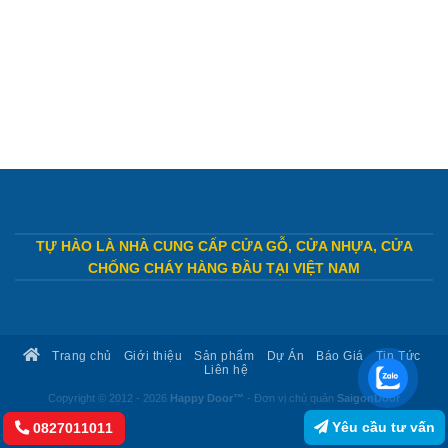
TỰ HÀO LÀ NHÀ CUNG CẤP CỬA GỖ, CỬA NHỰA, CỬA
CHỐNG CHÁY HÀNG ĐẦU TẠI VIỆT NAM
Trang chủ
Giới thiệu
Sản phẩm
Dự Án
Báo Giá
Tin Tức
Liên hệ
Copyright © 2012 - 2026
Happy Door™
- Đơn vị chủ quản
SaigonDoor
Yêu cầu tư vấn
0827011011