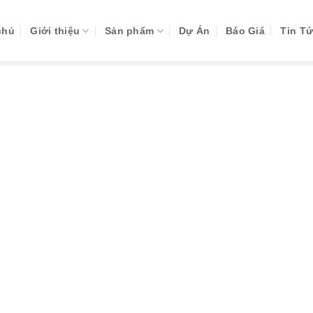
chủ
Giới thiệu
Sản phẩm
Dự Án
Báo Giá
Tin T
G ARCHIVES:
CỬA GỖ PA