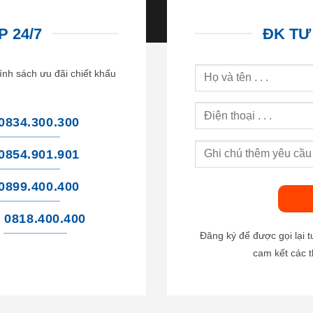
 24/7
ĐK TƯ
ính sách ưu đãi chiết khấu
0834.300.300
0854.901.901
0899.400.400
0818.400.400
Đăng ký để được gọi lại 
cam kết các t