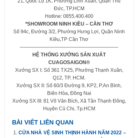
21, Quốc Lộ 1K, Phường Linh Xuân, Quận Thủ
Đức, TP.HCM
Hotline: 0855.400.400
*SHOWROOM NINH KIỀU – CẦN THƠ
Số 94c, Đường 3/2, Phường Hưng Lợi, Quận Ninh
Kiều,TP Cần Thơ
————————————————————
HỆ THỐNG XƯỞNG SẢN XUẤT
CUAGOSAIGON®
Xưởng SX I: Số 361 TX25, Phường Thạnh Xuân,
Q12, TP. HCM.
Xưởng SX II: Số 60/3 Đường 9, KP2, P.An Bình,
Biên Hòa, Đồng Nai
Xưởng SX III: 81 Võ Văn Bích, Xã Tân Thạnh Đông,
Huyện Củ Chi, Tp.HCM
BÀI VIẾT LIÊN QUAN
CỬA NHÀ VỆ SINH THỊNH HÀNH NĂM 2022 –