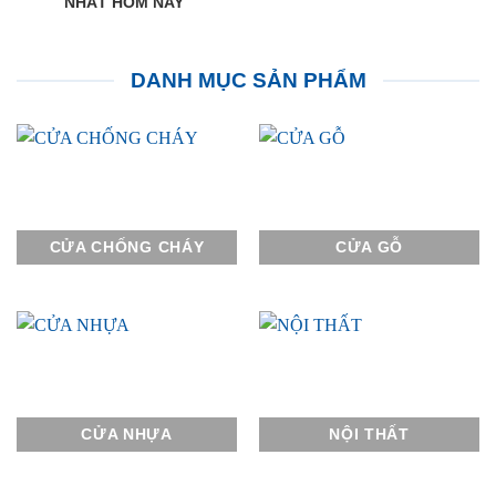
NHẤT HÔM NAY
DANH MỤC SẢN PHẨM
CỬA CHỐNG CHÁY
CỬA GỖ
CỬA NHỰA
NỘI THẤT