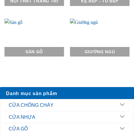
NỘI THẤT TRANG TRÍ
KỆ BẾP - TỦ BẾP
SÀN GỖ
GIƯỜNG NGỦ
Danh mục sản phẩm
CỬA CHỐNG CHÁY
CỬA NHỰA
CỬA GỖ