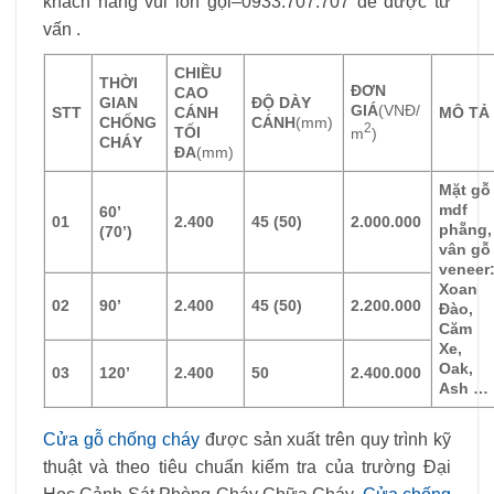
khách hàng vui lòn gọi–0933.707.707 để được tư
vấn .
CHIỀU
THỜI
ĐƠN
CAO
GIAN
ĐỘ DÀY
GIÁ
(VNĐ/
STT
CÁNH
MÔ TẢ
CHỐNG
CÁNH
(mm)
2
TỐI
m
)
CHÁY
ĐA
(mm)
Mặt gỗ
mdf
60’
01
2.400
45 (50)
2.000.000
phẵng,
(70’)
vân gỗ
veneer
Xoan
02
90’
2.400
45 (50)
2.200.000
Đào,
Căm
Xe,
Oak,
03
120’
2.400
50
2.400.000
Ash …
Cửa gỗ chống cháy
được sản xuất trên quy trình kỹ
thuật và theo tiêu chuẩn kiểm tra của trường Đại