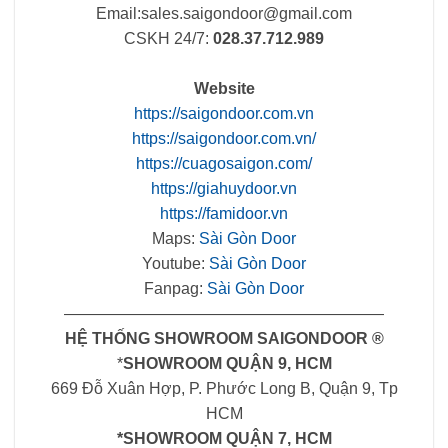
Email:
sales.saigondoor@gmail.com
CSKH 24/7:
028.37.712.989
Website
https://saigondoor.com.vn
https://saigondoor.com.vn/
https://cuagosaigon.com/
https://giahuydoor.vn
https://famidoor.vn
Maps:
Sài Gòn Door
Youtube:
Sài Gòn Door
Fanpag:
Sài Gòn Door
————————————————————
HỆ THỐNG SHOWROOM SAIGONDOOR ®
*
SHOWROOM QUẬN 9, HCM
669 Đỗ Xuân Hợp, P. Phước Long B, Quận 9, Tp
HCM
*SHOWROOM QUẬN 7, HCM