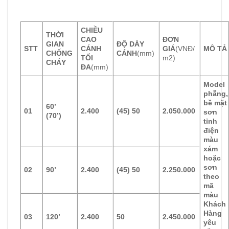
CHIỀU
THỜI
CAO
ĐƠN
GIAN
ĐỘ DÀY
STT
CÁNH
GIÁ
(VNĐ/
MÔ TẢ
CHỐNG
CÁNH
(mm)
TỐI
m2)
CHÁY
ĐA
(mm)
Model
phẵng,
bề mặt
60’
01
2.400
(45) 50
2.050.000
sơn
(70’)
tỉnh
điện
màu
xám
hoặc
sơn
02
90’
2.400
(45) 50
2.250.000
theo
mã
màu
Khách
Hàng
03
120’
2.400
50
2.450.000
yêu