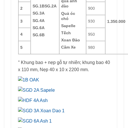
quả anh
SG.1B
SG.2A
đào
2
900
SG.3A
Quả óc
chó
SG.4A
3
930
1.350.000
Sapelle
SG.6A
Tếch
4
950
SG.6B
Xoan Đào
Căm Xe
5
980
° Khung bao + nẹp gỗ tự nhiên; khung bao 40
x 110 mm, Nẹp 40 x 10 x 2200 mm.