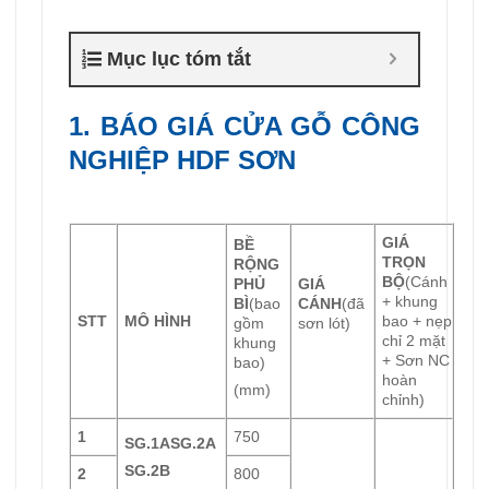
Mục lục tóm tắt
1. BÁO GIÁ CỬA GỖ CÔNG
NGHIỆP HDF SƠN
GIÁ
BỀ
TRỌN
RỘNG
BỘ
(Cánh
PHỦ
GIÁ
+ khung
BÌ
(bao
CÁNH
(đã
STT
MÔ HÌNH
bao + nẹp
gồm
sơn lót)
chỉ 2 mặt
khung
+ Sơn NC
bao)
hoàn
(mm)
chỉnh)
1
750
SG.1A
SG.2A
SG.2B
2
800