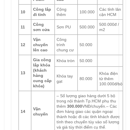
Công lắp
Cộng
Các tỉnh lân
10
100.000
đi tỉnh
thêm
cận HCM
Công
500.000đ /
11
Sơn PU
500.000
sơn cửa
m2
Vận
Công
12
chuyển
trình
50.000
lên cao
chung cư
Gia công
Khóa tròn
50.000
lắp khóa
(khách
13
Khóa điện
hàng
Khóa tay
80.000
tử thêm
cung cấp
gạt
100.000đ/bộ
khóa)
– Số lượng giao hàng dưới 5 bộ
trong nội thành Tp.HCM phụ thu
thêm
300.000
VNĐ/chuyến.– Các
Vận
14
đơn hàng giao các quận ngoại
chuyển
thành hoặc đi các tỉnh khách được
tính theo chuyến tùy vào số lượng
và giá tùy thời điểm cụ thể.