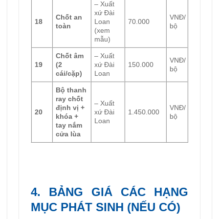
– Xuất
xứ Đài
Chốt an
VNĐ/
18
Loan
70.000
toàn
bộ
(xem
mẫu)
Chốt âm
– Xuất
VNĐ/
19
(2
xứ Đài
150.000
bộ
cái/cặp)
Loan
Bộ thanh
ray chốt
– Xuất
định vị +
VNĐ/
20
xứ Đài
1.450.000
khóa +
bộ
Loan
tay nắm
cửa lùa
4. BẢNG GIÁ CÁC HẠNG
MỤC PHÁT SINH (NẾU CÓ)