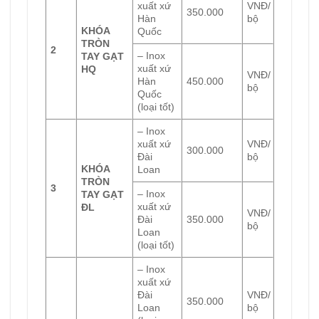
xuất xứ
VNĐ/
350.000
Hàn
bộ
KHÓA
Quốc
TRÒN
2
– Inox
TAY GẠT
xuất xứ
HQ
VNĐ/
Hàn
450.000
bộ
Quốc
(loại tốt)
– Inox
xuất xứ
VNĐ/
300.000
Đài
bộ
KHÓA
Loan
TRÒN
3
– Inox
TAY GẠT
xuất xứ
ĐL
VNĐ/
Đài
350.000
bộ
Loan
(loại tốt)
– Inox
xuất xứ
Đài
VNĐ/
350.000
Loan
bộ