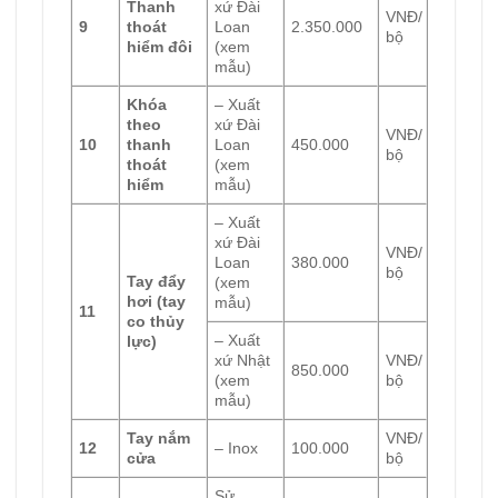
Thanh
xứ Đài
VNĐ/
9
thoát
Loan
2.350.000
bộ
hiểm đôi
(xem
mẫu)
Khóa
– Xuất
theo
xứ Đài
VNĐ/
10
thanh
Loan
450.000
bộ
thoát
(xem
hiểm
mẫu)
– Xuất
xứ Đài
VNĐ/
Loan
380.000
bộ
Tay đẩy
(xem
hơi (tay
mẫu)
11
co thủy
– Xuất
lực)
xứ Nhật
VNĐ/
850.000
(xem
bộ
mẫu)
Tay nắm
VNĐ/
12
– Inox
100.000
cửa
bộ
Sử