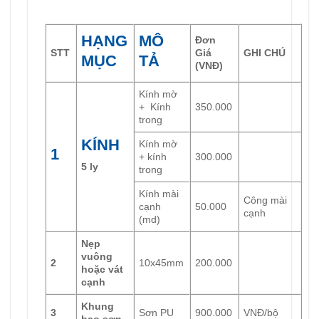
HẠNG
MÔ
Đơn
STT
Giá
GHI CHÚ
MỤC
TẢ
(VNĐ)
Kính mờ
+ Kính
350.000
trong
KÍNH
Kính mờ
1
+ kính
300.000
5 ly
trong
Kính mài
Công mài
cạnh
50.000
cạnh
(md)
Nẹp
vuông
2
10x45mm
200.000
hoặc vát
cạnh
Khung
3
Sơn PU
900.000
VNĐ/bộ
bao sơn