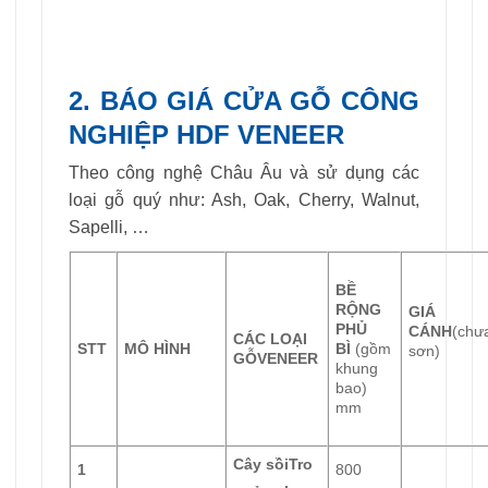
2. BÁO GIÁ CỬA GỖ CÔNG
NGHIỆP HDF VENEER
Theo công nghệ Châu Âu và sử dụng các
loại gỗ quý như: Ash, Oak, Cherry, Walnut,
Sapelli, …
BỀ
RỘNG
GIÁ
PHỦ
CÁNH
(chư
CÁC LOẠI
STT
MÔ HÌNH
BÌ
(gồm
sơn)
GỖ
VENEER
khung
bao)
mm
Cây sồi
Tro
1
800