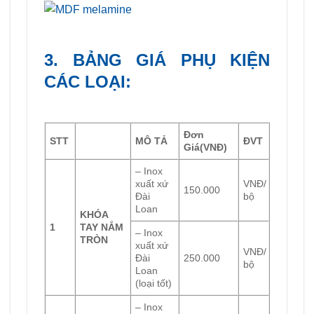
3. BẢNG GIÁ PHỤ KIỆN
CÁC LOẠI:
Đơn
STT
MÔ TẢ
ĐVT
Giá
(VNĐ)
– Inox
xuất xứ
VNĐ/
150.000
Đài
bộ
Loan
KHÓA
1
TAY NẮM
– Inox
TRÒN
xuất xứ
VNĐ/
Đài
250.000
bộ
Loan
(loại tốt)
– Inox