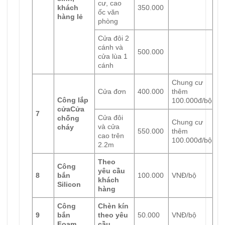
cư, cao
khách
350.000
ốc văn
hàng lẻ
phòng
Cửa đôi 2
cánh và
500.000
cửa lùa 1
cánh
Chung cư
Cửa đơn
400.000
thêm
Công lắp
100.000đ/bộ
cửa
C
ửa
7
Cửa đôi
chống
Chung cư
và cửa
cháy
550.000
thêm
cao trên
100.000đ/bộ
2.2m
Theo
Công
yêu cầu
8
bắn
100.000
VNĐ/bộ
khách
Silicon
hàng
Công
Chèn kín
9
bắn
theo yêu
50.000
VNĐ/bộ
Foam
cầu