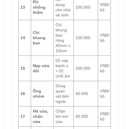
PU
dụng
VNĐ/
13
chống
100.000
cho nhà
bộ
thấm
vệ sinh
Chỉ
khung
Chỉ
bao
VNĐ/
14
khung
150.000
rộng
bộ
bao
40mm x
10mm
02 nẹp
Nẹp cửa
bánh ú
VNĐ/
15
200.000
đôi
+ 02
bộ
chốt âm
Dùng
Ống
quan
VNĐ/
16
40.000
nhòm
sát bên
bộ
ngoài
Hít cửa,
Chặn
VNĐ/
17
chặn
khi mở
40.000
bộ
cửa
cửa