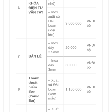
KHÓA
nhỏ)
6
ĐIỆN TỬ
– Inox
VÂN TAY
xuất xứ
Đài
VNĐ/
9.800.000
Loan
bộ
(loại
lớn)
– Inox
VNĐ/
dày
20.000
bộ
2.5mm
7
BẢN LỀ
– Inox
VNĐ/
dày
30.000
bộ
3mm
Thanh
– Xuất
thoát
xứ Đài
hiểm
VNĐ/
8
Loan
1.150.000
đơn
bộ
(xem
(Panic
mẫu)
Bar)
– Xuất