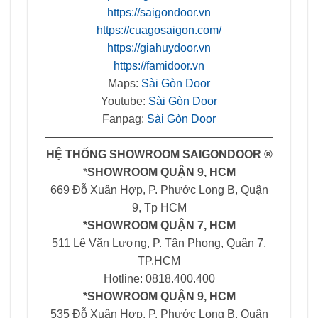
https://saigondoor.vn
https://cuagosaigon.com/
https://giahuydoor.vn
https://famidoor.vn
Maps:
Sài Gòn Door
Youtube:
Sài Gòn Door
Fanpag:
Sài Gòn Door
————————————————————
HỆ THỐNG SHOWROOM SAIGONDOOR ®
*
SHOWROOM QUẬN 9, HCM
669 Đỗ Xuân Hợp, P. Phước Long B, Quận
9, Tp HCM
*SHOWROOM QUẬN 7, HCM
511 Lê Văn Lương, P. Tân Phong, Quận 7,
TP.HCM
Hotline: 0818.400.400
*SHOWROOM QUẬN 9, HCM
535 Đỗ Xuân Hợp, P. Phước Long B, Quận