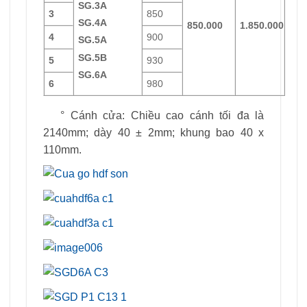
SG.3A
3
850
SG.4A
850.000
1.850.000
4
900
SG.5A
SG.5B
5
930
SG.6A
6
980
° Cánh cửa: Chiều cao cánh tối đa là
2140mm; dày 40 ± 2mm; khung bao 40 x
110mm.