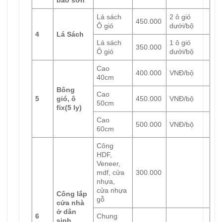
Lá sách
2 ô gió
450.000
Ô gió
dưới/bộ
4
Lá Sách
Lá sách
1 ô gió
350.000
Ô gió
dưới/bộ
Cao
400.000
VNĐ/bộ
40cm
Bông
Cao
5
gió, ô
450.000
VNĐ/bộ
50cm
fix
(5 ly)
Cao
500.000
VNĐ/bộ
60cm
Công
HDF,
Veneer,
mdf, cửa
300.000
nhựa,
cửa nhựa
Công lắp
gỗ
cửa nhà
ở dân
6
Chung
sinh,