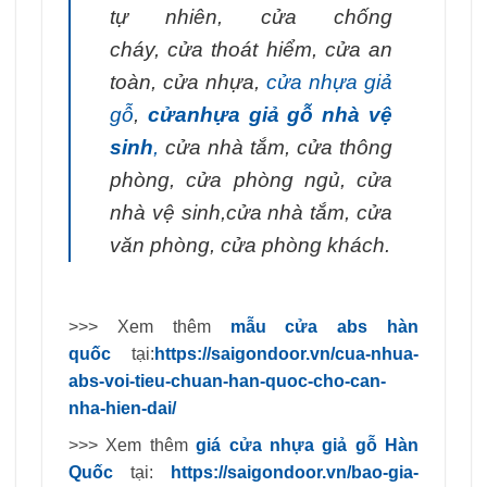
tự nhiên,
cửa chống
cháy
,
cửa thoát hiểm
,
cửa an
toàn
,
cửa nhựa
,
cửa nhựa giả
gỗ
,
cửanhựa giả gỗ nhà vệ
sinh
,
cửa nhà tắm
,
cửa thông
phòng
,
cửa phòng ngủ
,
cửa
nhà vệ sinh
,
cửa nhà tắm
,
cửa
văn phòng
,
cửa phòng khách.
>>> Xem thêm
mẫu cửa abs hàn
quốc
tại:
https://saigondoor.vn/cua-nhua-
abs-voi-tieu-chuan-han-quoc-cho-can-
nha-hien-dai/
>>> Xem thêm
giá cửa nhựa giả gỗ Hàn
Quốc
tại:
https://saigondoor.vn/bao-gia-