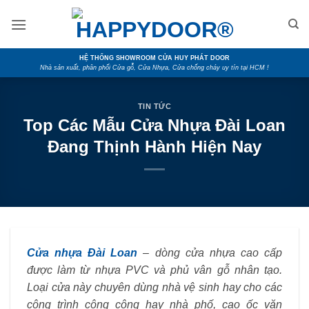
Skip
to
content
HỆ THỐNG SHOWROOM CỬA HUY PHÁT DOOR
Nhà sản xuất, phân phối Cửa gỗ, Cửa Nhựa, Cửa chống cháy uy tín tại HCM !
TIN TỨC
Top Các Mẫu Cửa Nhựa Đài Loan
Đang Thịnh Hành Hiện Nay
Cửa nhựa Đài Loan
– dòng cửa nhựa cao cấp
được làm từ nhựa PVC và phủ vân gỗ nhân tạo.
Loại cửa này chuyên dùng nhà vệ sinh hay cho các
công trình công cộng hay nhà phố, cao ốc văn