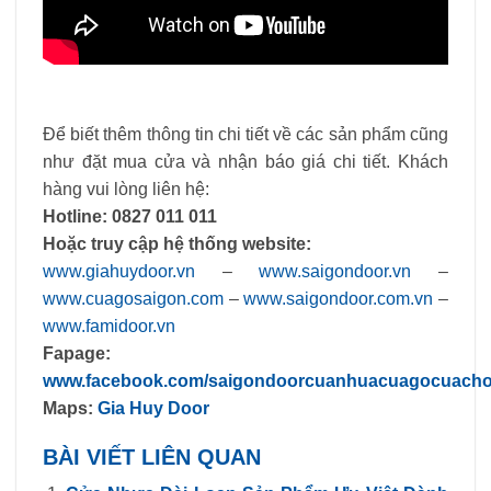
Để biết thêm thông tin chi tiết về các sản phẩm cũng
như đặt mua cửa và nhận báo giá chi tiết. Khách
hàng vui lòng liên hệ:
Hotline:
0827 011 011
Hoặc truy cập hệ thống website:
www.
giahuydoor.vn
–
www.saigondoor.vn
–
www.cuagosaigon.com
–
www.saigondoor.com.vn
–
www.famidoor.vn
Fapage:
www.facebook.com/saigondoorcuanhuacuagocuach
Maps:
Gia Huy Door
BÀI VIẾT LIÊN QUAN