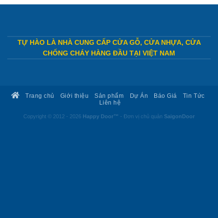
TỰ HÀO LÀ NHÀ CUNG CẤP CỬA GỖ, CỬA NHỰA, CỬA
CHỐNG CHÁY HÀNG ĐẦU TẠI VIỆT NAM
Trang chủ
Giới thiệu
Sản phẩm
Dự Án
Báo Giá
Tin Tức
Liên hệ
Copyright © 2012 - 2026
Happy Door™
- Đơn vị chủ quản
SaigonDoor