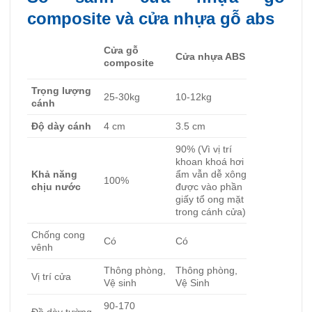
composite và cửa nhựa gỗ abs
Cửa gỗ
Cửa nhựa ABS
composite
Trọng lượng
25-30kg
10-12kg
cánh
Độ dày cánh
4 cm
3.5 cm
90% (Vì vị trí
khoan khoá hơi
Khả năng
ẩm vẫn dễ xông
100%
chịu nước
được vào phần
giấy tổ ong mặt
trong cánh cửa)
Chống cong
Có
Có
vênh
Thông phòng,
Thông phòng,
Vị trí cửa
Vệ sinh
Vệ Sinh
90-170