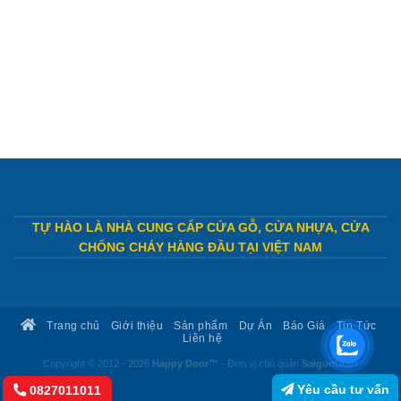
TỰ HÀO LÀ NHÀ CUNG CẤP CỬA GỖ, CỬA NHỰA, CỬA
CHỐNG CHÁY HÀNG ĐẦU TẠI VIỆT NAM
Trang chủ
Giới thiệu
Sản phẩm
Dự Án
Báo Giá
Tin Tức
Liên hệ
Copyright © 2012 - 2026
Happy Door™
- Đơn vị chủ quản
SaigonDoor
Yêu cầu tư vấn
0827011011