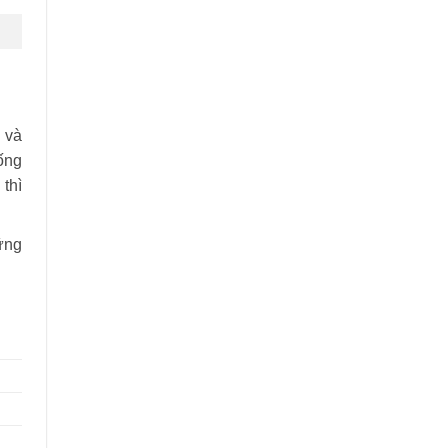
 và
ống
thì
ững