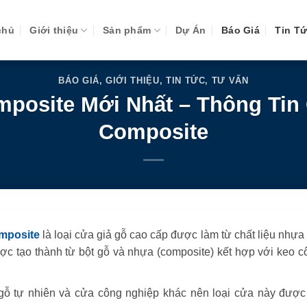
chủ
Giới thiệu
Sản phẩm
Dự Án
Báo Giá
Tin T
BÁO GIÁ
,
GIỚI THIỆU
,
TIN TỨC
,
TƯ VẤN
posite Mới Nhất – Thông Tin 
Composite
mposite
là loại cửa giả gỗ cao cấp được làm từ chất liệu nhựa
ược tạo thành từ bột gỗ và nhựa (composite) kết hợp với keo c
 gỗ tự nhiên và cửa công nghiệp khác nên loại cửa này được 