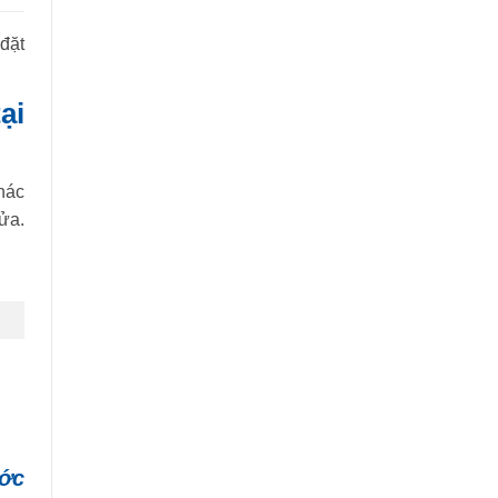
đặt
ại
hác
cửa.
ước