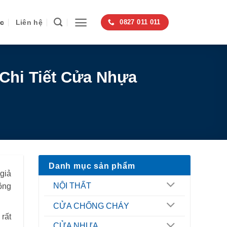
ức
Liên hệ
0827 011 011
Chi Tiết Cửa Nhựa
Danh mục sản phẩm
 giả
NỘI THẤT
ông
CỬA CHỐNG CHÁY
rất
CỬA NHỰA