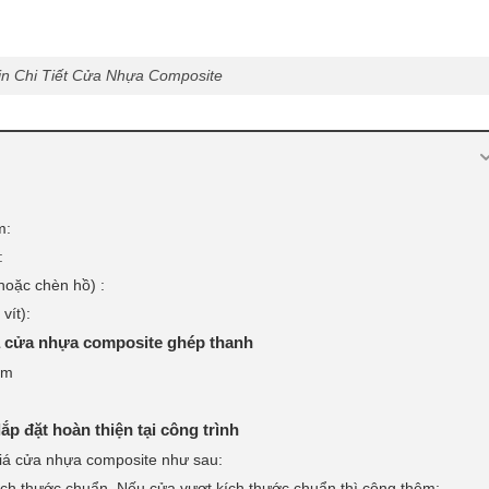
in Chi Tiết Cửa Nhựa Composite
m:
:
 hoặc chèn hồ) :
vít):
à cửa nhựa composite ghép thanh
ấm
p đặt hoàn thiện tại công trình
giá cửa nhựa composite như sau:
ích thước chuẩn. Nếu cửa vượt kích thước chuẩn thì cộng thêm: