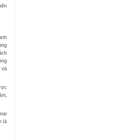
bên
ành
òng
ách
òng
 và
ược
âm,
loại
 là