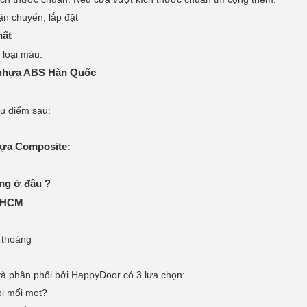
ận chuyển, lắp đặt
hất
 loại màu:
 nhựa ABS Hàn Quốc
ưu điểm sau:
hựa Composite:
ng ở đâu ?
p.HCM
 thoáng
à phân phối bởi HappyDoor có 3 lựa chọn:
bị mối mọt?