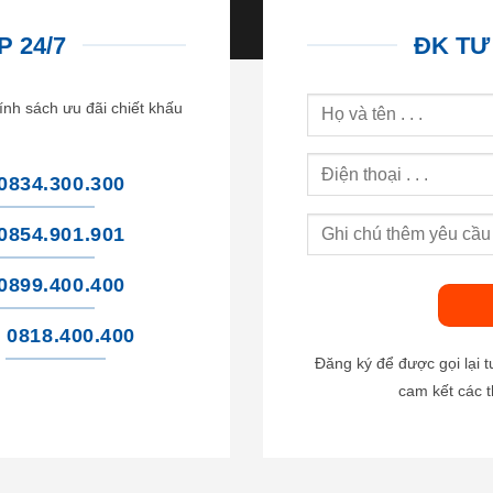
 24/7
ĐK TƯ
ính sách ưu đãi chiết khấu
0834.300.300
0854.901.901
0899.400.400
0818.400.400
Đăng ký để được gọi lại 
cam kết các t