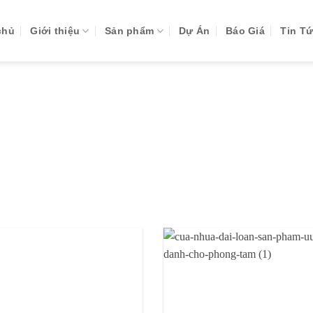
chủ
Giới thiệu
Sản phẩm
Dự Án
Báo Giá
Tin T
CHIVES:
CỬA NHỰA THÔN