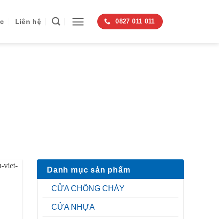
ức
Liên hệ
0827 011 011
G DỤNG
Danh mục sản phẩm
CỬA CHỐNG CHÁY
CỬA NHỰA