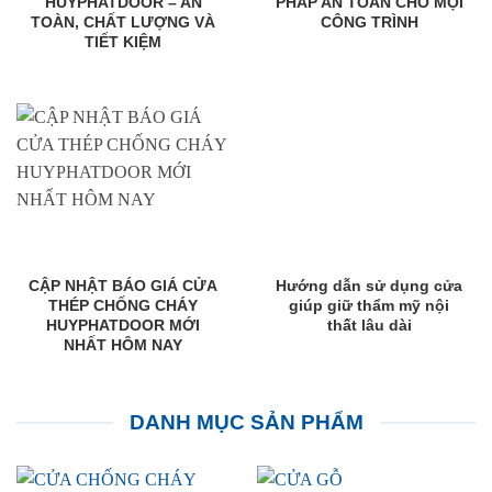
HUYPHATDOOR – AN
PHÁP AN TOÀN CHO MỌI
TOÀN, CHẤT LƯỢNG VÀ
CÔNG TRÌNH
TIẾT KIỆM
CẬP NHẬT BÁO GIÁ CỬA
Hướng dẫn sử dụng cửa
THÉP CHỐNG CHÁY
giúp giữ thẩm mỹ nội
HUYPHATDOOR MỚI
thất lâu dài
NHẤT HÔM NAY
DANH MỤC SẢN PHẨM