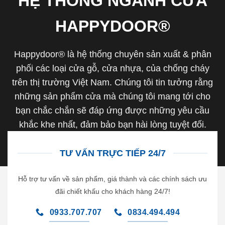
HỆ THỐNG NGÀNH CỬA
HAPPYDOOR®
Happydoor® là hệ thống chuyên sản xuất & phân
phối các loại cửa gỗ, cửa nhựa, của chống cháy
trên thị trường Việt Nam. Chúng tôi tin tưởng rằng
những sản phẩm cửa mà chúng tôi mang tới cho
bạn chắc chắn sẽ đáp ứng được những yêu cầu
khắc khe nhất, đảm bảo bạn hài lòng tuyệt đối.
TƯ VẤN TRỰC TIẾP 24/7
Hỗ trợ tư vấn về sản phẩm, giá thành và các chính sách ưu
đãi chiết khấu cho khách hàng 24/7!
0933.707.707
0834.494.494