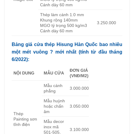
Cánh dày 60 mm
Thép làm cánh 1.0 mm
Khung rộng 140mm
3.250.000
MGO tỷ trọng 500 kg/m3
Cánh dày 60 mm
Bảng giá cửa thép Hisung Hàn Quốc bao nhiêu
một mét vuông ? mới nhất (tính từ đầu tháng
6/2022):
ĐƠN GIÁ
NỘI DUNG
MẪU CỬA
(VNĐ/M2)
Mẫu cánh
3.000.000
phẳng
Mẫu huỳnh
hoặc chấn
3.050.000
âm
Thép
Painting sơn
Mẫu decor
tĩnh điện
inox mã
3.100.000
501-505,