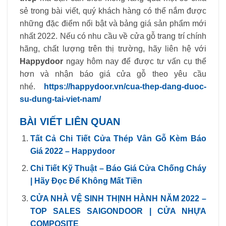
sẻ trong bài viết, quý khách hàng có thể nắm được
những đặc điểm nổi bật và bảng giá sản phẩm mới
nhất 2022. Nếu có nhu cầu về cửa gỗ trang trí chính
hãng, chất lượng trên thị trường, hãy liên hệ với
Happydoor
ngay hôm nay để được tư vấn cụ thể
hơn và nhận báo giá cửa gỗ theo yêu cầu
nhé.
https://happydoor.vn/cua-thep-dang-duoc-
su-dung-tai-viet-nam/
BÀI VIẾT LIÊN QUAN
Tất Cả Chi Tiết Cửa Thép Vân Gỗ Kèm Báo
Giá 2022 – Happydoor
Chi Tiết Kỹ Thuật – Báo Giá Cửa Chống Cháy
| Hãy Đọc Để Không Mất Tiền
CỬA NHÀ VỆ SINH THỊNH HÀNH NĂM 2022 –
TOP SALES SAIGONDOOR | CỬA NHỰA
COMPOSITE