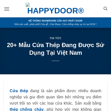
Skip
to
content
HỆ THỐNG SHOWROOM CỬA HUY PHÁT DOOR
Nhà sản xuất, phân phối Cửa gỗ, Cửa Nhựa, Cửa chống cháy uy tín tại HCM !
TIN TỨC
20+ Mẫu Cửa Thép Đang Được Sử
Dụng Tại Việt Nam
Cửa thép
đang là sản phẩm được nhiều doanh
nghiệp và gia đình quan tâm bởi những ưu điểm
vượt trội so với các loại cửa khác. Sản xuất bằng
thép chống cháy
, phù hợp với mọi không gian