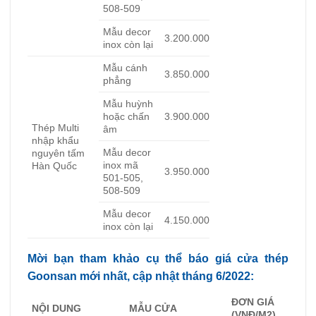
508-509
Mẫu decor
3.200.000
inox còn lại
Mẫu cánh
3.850.000
phẳng
Mẫu huỳnh
hoặc chấn
3.900.000
Thép Multi
âm
nhập khẩu
Mẫu decor
nguyên tấm
inox mã
Hàn Quốc
3.950.000
501-505,
508-509
Mẫu decor
4.150.000
inox còn lại
Mời bạn tham khảo cụ thể báo giá cửa thép
Goonsan mới nhất, cập nhật tháng 6/2022:
ĐƠN GIÁ
NỘI DUNG
MẪU CỬA
(VNĐ/M2)