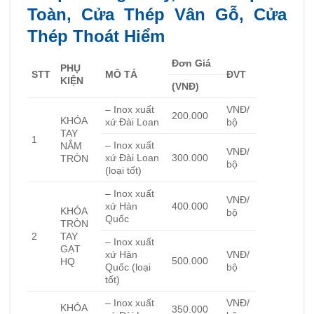
Toàn, Cửa Thép Vân Gỗ, Cửa
Thép Thoát Hiểm
Đơn Giá
PHỤ
STT
MÔ TẢ
ĐVT
KIỆN
(VNĐ)
– Inox xuất
VNĐ/
200.000
KHÓA
xứ Đài Loan
bộ
TAY
1
– Inox xuất
NẮM
VNĐ/
xứ Đài Loan
300.000
TRÒN
bộ
(loại tốt)
– Inox xuất
VNĐ/
xứ Hàn
400.000
KHÓA
bộ
Quốc
TRÒN
2
TAY
– Inox xuất
GẠT
xứ Hàn
VNĐ/
500.000
HQ
Quốc (loại
bộ
tốt)
– Inox xuất
VNĐ/
KHÓA
350.000