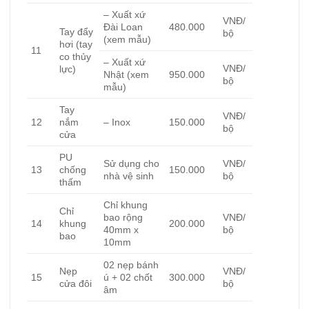
– Xuất xứ
VNĐ/
Đài Loan
480.000
Tay đẩy
bộ
(xem mẫu)
hơi (tay
11
co thủy
– Xuất xứ
VNĐ/
lực)
Nhật (xem
950.000
bộ
mẫu)
Tay
VNĐ/
12
nắm
– Inox
150.000
bộ
cửa
PU
Sử dụng cho
VNĐ/
13
chống
150.000
nhà vệ sinh
bộ
thấm
Chỉ khung
Chỉ
bao rộng
VNĐ/
14
khung
200.000
40mm x
bộ
bao
10mm
02 nẹp bánh
Nẹp
VNĐ/
15
ú + 02 chốt
300.000
cửa đôi
bộ
âm