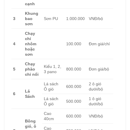
cạnh
Khung
3
bao
Sơn PU
1.000.000
VNĐ/bộ
sơn
Chạy
chỉ
4
nhôm
100.000
Đơn giá/chỉ
hoặc
sơn
Chạy
Kiểu 1, 2,
5
phào
800.000
Đơn giá/bộ
3 pano
chỉ nổi
Lá sách
2 ô gió
600.000
Ô gió
dưới/bộ
Lá
6
Sách
Lá sách
1 ô gió
500.000
Ô gió
dưới/bộ
Cao
600.000
VNĐ/bộ
40cm
Bông
gió, ô
Cao