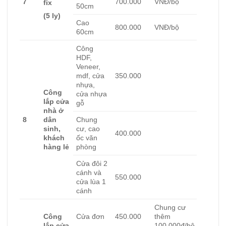
7
700.000
VNĐ/bộ
fix
50cm
(5 ly)
Cao
800.000
VNĐ/bộ
60cm
Công
HDF,
Veneer,
mdf, cửa
350.000
nhựa,
Công
cửa nhựa
lắp cửa
gỗ
nhà ở
8
dân
Chung
sinh,
cư, cao
400.000
khách
ốc văn
hàng lẻ
phòng
Cửa đôi 2
cánh và
550.000
cửa lùa 1
cánh
Chung cư
Công
Cửa đơn
450.000
thêm
lắp cửa
100.000đ/bộ