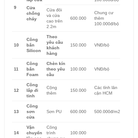
9
Cửa
Cửa đôi
Chung cư
chống
và cửa
600.000
thêm
cháy
cao trên
100.000đ/bộ
2.2m
Theo
Công
yêu cầu
10
bắn
150.000
VNĐ/bộ
khách
Silicon
hàng
Công
Chèn kín
11
bắn
theo yêu
100.000
VNĐ/bộ
Foam
cầu
Công
Cộng
Các tỉnh lân
12
lắp đi
150.000
thêm
cận HCM
tỉnh
Công
13
sơn
Sơn PU
600.000
500.000đ/m2
cửa
Vận
Công
14
chuyển
trình
100.000