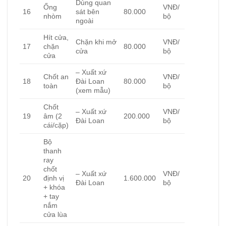
Dùng quan
Ống
VNĐ/
16
sát bên
80.000
nhòm
bộ
ngoài
Hít cửa,
Chặn khi mở
VNĐ/
17
chặn
80.000
cửa
bộ
cửa
– Xuất xứ
Chốt an
VNĐ/
18
Đài Loan
80.000
toàn
bộ
(xem mẫu)
Chốt
– Xuất xứ
VNĐ/
19
âm (2
200.000
Đài Loan
bộ
cái/cặp)
Bộ
thanh
ray
chốt
– Xuất xứ
VNĐ/
20
định vị
1.600.000
Đài Loan
bộ
+ khóa
+ tay
nắm
cửa lùa