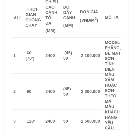
CHIỀU
CAO
ĐỘ
THỜI
ĐƠN GIÁ
CÁNH
DÀY
GIAN
STT
MÔ TẢ
TỐI
CÁNH
2
CHỐNG
(VNĐ/M
)
ĐA
CHÁY
(MM)
(MM)
MODEL
PHẴNG,
60’
(45)
BỀ MẶT
1
2400
2.100.000
(70’)
50
SƠN
TỈNH
ĐIỆN
MÀU
XÁM
HOẶC
(45)
SƠN
2
90’
2400
2.300.000
50
THEO
MÃ
MÀU
KHÁCH
HÀNG
3
120’
2400
50
2.500.000
YÊU
CẦU …