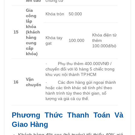
lên cao
chung cư
Gia
Khóa tròn
50.000
công
lắp
khóa
15
(khách
Khóa điện tử
hàng
Khóa tay
100.000
thêm
cung
gạt
100.000đ/bộ
cấp
khóa)
· Phụ thu thêm 400.000VNĐ /
chuyến đối với lô hàng 5 chiếc trong
khu vực nội thành TP.HCM
Vận
16
· Các đơn hàng gửi ngoại thành
chuyển
hoặc các tỉnh khác sẽ tính phí theo
hành trình tùy theo thời gian, số
lượng và giá cả cụ thể.
Phương Thức Thanh Toán Và
Giao Hàng