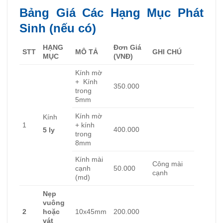
Bảng Giá Các Hạng Mục Phát
Sinh (nếu có)
HẠNG
Đơn Giá
STT
MÔ TẢ
GHI CHÚ
MỤC
(VNĐ)
Kính mờ
+ Kính
350.000
trong
5mm
Kính mờ
Kính
1
+ kính
400.000
5 ly
trong
8mm
Kính mài
Công mài
cạnh
50.000
cạnh
(md)
Nẹp
vuông
2
hoặc
10x45mm
200.000
vát