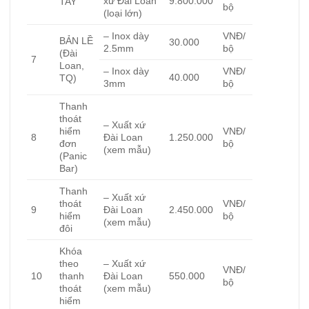
xứ Đài Loan
9.800.000
TAY
bộ
(loại lớn)
– Inox dày
VNĐ/
BẢN LỀ
30.000
2.5mm
bộ
(Đài
7
Loan,
– Inox dày
VNĐ/
40.000
TQ)
3mm
bộ
Thanh
thoát
– Xuất xứ
hiểm
VNĐ/
8
Đài Loan
1.250.000
đơn
bộ
(xem mẫu)
(Panic
Bar)
Thanh
– Xuất xứ
thoát
VNĐ/
9
Đài Loan
2.450.000
hiểm
bộ
(xem mẫu)
đôi
Khóa
theo
– Xuất xứ
VNĐ/
10
thanh
Đài Loan
550.000
bộ
thoát
(xem mẫu)
hiểm