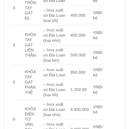
xứ Đài Loan
bộ
TRÒN
3
TAY
– Inox xuất
VNĐ/
GẠT
xứ Đài Loan
400.000
bộ
ĐL
(loại tốt)
– Inox xuất
VNĐ/
KHÓA
xứ Đài Loan
400.000
bộ
TAY
(loại nhỏ)
4
GẠT
– Inox xuất
LIỀN
VNĐ/
xứ Đài Loan
500.000
THÂN
bộ
(loại lớn)
– Inox xuất
VNĐ/
KHÓA
850.000
xứ Đài Loan
bộ
TAY
5
GẠT
– Inox xuất
VNĐ/
PHÂN
xứ Đài Loan
1.250.00
bộ
THỂ
(loại tốt)
– Inox xuất
VNĐ/
KHÓA
xứ Đài Loan
6.800.000
bộ
ĐIỆN
(loại nhỏ)
6
TỬ
– Inox xuất
VÂN
VNĐ/