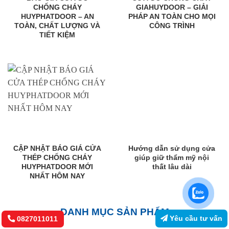
CHỐNG CHÁY
GIAHUYDOOR – GIẢI
HUYPHATDOOR – AN
PHÁP AN TOÀN CHO MỌI
TOÀN, CHẤT LƯỢNG VÀ
CÔNG TRÌNH
TIẾT KIỆM
CẬP NHẬT BÁO GIÁ CỬA
Hướng dẫn sử dụng cửa
THÉP CHỐNG CHÁY
giúp giữ thẩm mỹ nội
HUYPHATDOOR MỚI
thất lâu dài
NHẤT HÔM NAY
DANH MỤC SẢN PHẨM
Yêu cầu tư vấn
0827011011