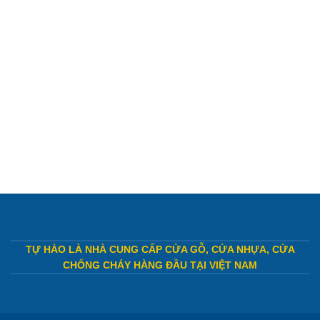
TỰ HÀO LÀ NHÀ CUNG CẤP CỬA GỖ, CỬA NHỰA, CỬA
CHỐNG CHÁY HÀNG ĐẦU TẠI VIỆT NAM