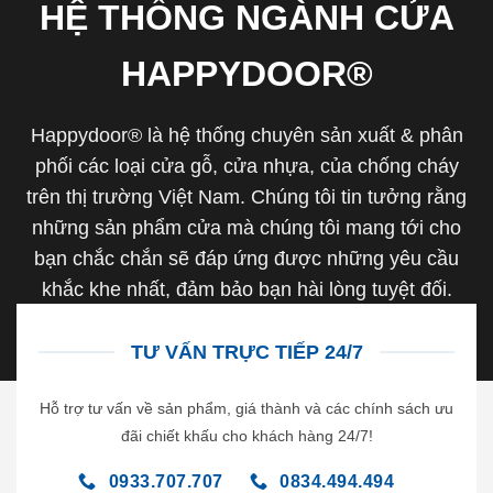
HỆ THỐNG NGÀNH CỬA
HAPPYDOOR®
Happydoor® là hệ thống chuyên sản xuất & phân
phối các loại cửa gỗ, cửa nhựa, của chống cháy
trên thị trường Việt Nam. Chúng tôi tin tưởng rằng
những sản phẩm cửa mà chúng tôi mang tới cho
bạn chắc chắn sẽ đáp ứng được những yêu cầu
khắc khe nhất, đảm bảo bạn hài lòng tuyệt đối.
TƯ VẤN TRỰC TIẾP 24/7
Hỗ trợ tư vấn về sản phẩm, giá thành và các chính sách ưu
đãi chiết khấu cho khách hàng 24/7!
0933.707.707
0834.494.494