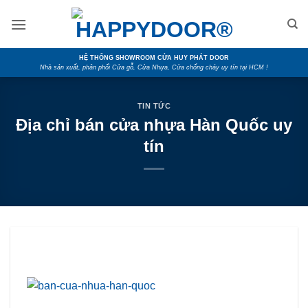
Skip
to
content
HỆ THỐNG SHOWROOM CỬA HUY PHÁT DOOR
Nhà sản xuất, phân phối Cửa gỗ, Cửa Nhựa, Cửa chống cháy uy tín tại HCM !
TIN TỨC
Địa chỉ bán cửa nhựa Hàn Quốc uy
tín