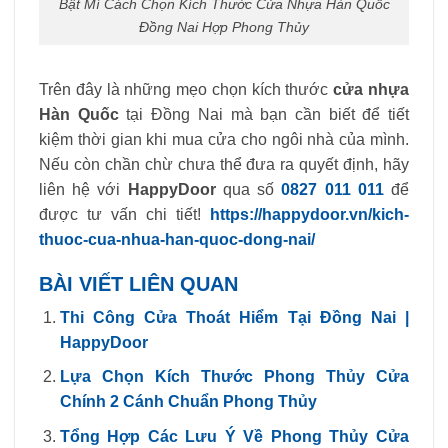
Bật Mí Cách Chọn Kích Thước Cửa Nhựa Hàn Quốc
Đồng Nai Hợp Phong Thủy
Trên đây là những mẹo chọn kích thước
cửa nhựa
Hàn Quốc
tại Đồng Nai mà bạn cần biết để tiết
kiệm thời gian khi mua cửa cho ngôi nhà của mình.
Nếu còn chần chừ chưa thể đưa ra quyết định, hãy
liên hệ với
HappyDoor
qua số
0827 011 011
để
được tư vấn chi tiết!
https://happydoor.vn/kich-
thuoc-cua-nhua-han-quoc-dong-nai/
BÀI VIẾT LIÊN QUAN
Thi Công Cửa Thoát Hiểm Tại Đồng Nai |
HappyDoor
Lựa Chọn Kích Thước Phong Thủy Cửa
Chính 2 Cánh Chuẩn Phong Thủy
Tổng Hợp Các Lưu Ý Về Phong Thủy Cửa