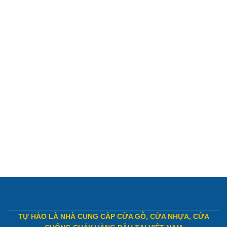
TỰ HÀO LÀ NHÀ CUNG CẤP CỬA GỖ, CỬA NHỰA, CỬA