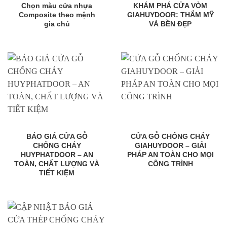
Chọn màu cửa nhựa
KHÁM PHÁ CỬA VÒM
Composite theo mệnh
GIAHUYDOOR: THẨM MỸ
gia chủ
VÀ BỀN ĐẸP
BÁO GIÁ CỬA GỖ
CỬA GỖ CHỐNG CHÁY
CHỐNG CHÁY
GIAHUYDOOR – GIẢI
HUYPHATDOOR – AN
PHÁP AN TOÀN CHO MỌI
TOÀN, CHẤT LƯỢNG VÀ
CÔNG TRÌNH
TIẾT KIỆM