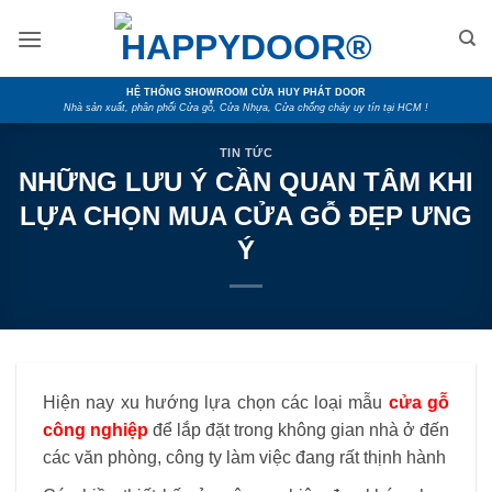
Skip
to
content
HỆ THỐNG SHOWROOM CỬA HUY PHÁT DOOR
Nhà sản xuất, phân phối Cửa gỗ, Cửa Nhựa, Cửa chống cháy uy tín tại HCM !
TIN TỨC
NHỮNG LƯU Ý CẦN QUAN TÂM KHI
LỰA CHỌN MUA CỬA GỖ ĐẸP ƯNG
Ý
Hiện nay xu hướng lựa chọn các loại mẫu
cửa gỗ
công nghiệp
để lắp đặt trong không gian nhà ở đến
các văn phòng, công ty làm việc đang rất thịnh hành