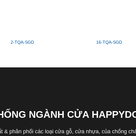
2-TQA-SGD
16-TQA-SGD
THỐNG NGÀNH CỬA HAPPYD
 & phân phối các loại cửa gỗ, cửa nhựa, của chống cháy 