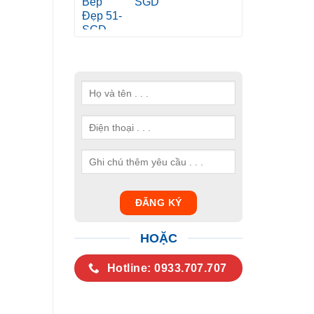
SGD
HOẶC
Hotline: 0933.707.707