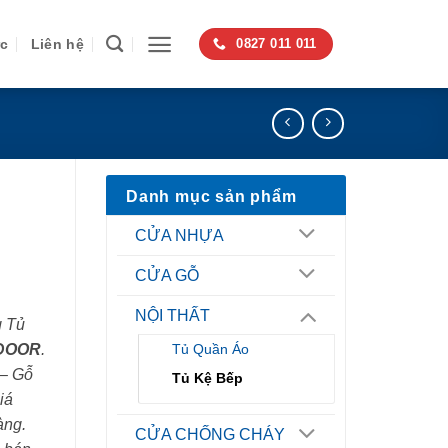
ức
Liên hệ
0827 011 011
Danh mục sản phẩm
CỬA NHỰA
CỬA GỖ
NỘI THẤT
g Tủ
DOOR
.
Tủ Quần Áo
 – Gỗ
Tủ Kệ Bếp
iá
àng.
CỬA CHỐNG CHÁY