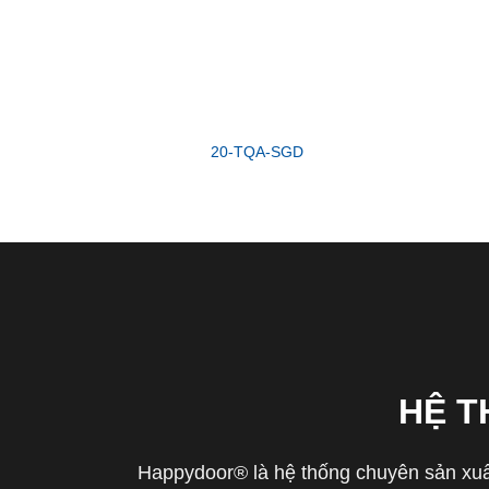
20-TQA-SGD
HỆ 
Happydoor® là hệ thống chuyên sản xuất