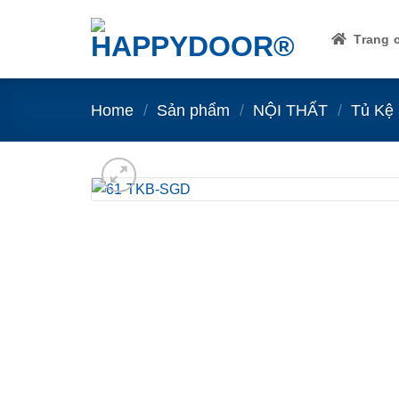
Skip
to
Trang 
content
Home
/
Sản phẩm
/
NỘI THẤT
/
Tủ Kệ