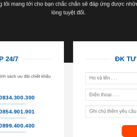
tôi mang tới cho bạn chắc chắn sẽ đáp ứng được nhữn
lòng tuyệt đối.
 24/7
ĐK TƯ
ính sách ưu đãi chiết khấu
0834.300.300
0854.901.901
0899.400.400